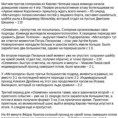
Матчем против соперника из Кирово-Чепецка наша команда начала
домашнюю серию из 4 игр. Первую результативную атаку болельщикам на
«Арене имени Короленко» пришлось ждать всего ничего – 65 секунд.
«Металлург» попрессинговал гостей у лицевого борта, заставил ошибиться,
шайба ушла к Владимиру Михалёву, который отдал на пустые Дмитрию
Шешину – 1:0!
«Олимпия», пропустив, не посыпалась. Соперник организовывал свои
подходы. Команда выглядела конкурентоспособно. К середине периода мог
сравнять Денис Толпегин – выручил Никита Подскребалин. «Металлург» тут
же ответил моментом Петра Пискунова – спас уже Артём Кузин.
Новокузнечане нападали больше и шансов забить имели больше. Было
заработано два большинства, однако на перерыв ушли с 1:0.
Во втором периоде Пискунов свой момент уже не упустил: сохранил шайбу
на чужой синей, отдал пас, получил обратно, и точно бросил – 2:0!
«Олимпия» быстро ответила, не прошло и минуты – Максим Пиков свой
индивидуальный проход завершил голом, было красиво – 2:1.
У «Металлурга» было третье большинство подряд, моменты в равных, но
вместо 3:1 на последней минуте периода стало 2:2. Индивидуальный
проход Алексея Дробина на этот раз продолжился пасом на Исаака
Валицкого, который со свободного льда сравнял – 2:2.
Третий период для «Олимпии» начался также, как и закончился второй – с
приятного события – уже на 11 секунде гости заработали большинство, а
потом и вовсе получили формат 5 на 3 на приличное время. Приятное-
приятным, но великолепный шанс выйти вперёд Кирово-Чепецк упустил в
итоге. А следом ещё и пропустил.
На 44 минуте Фёдор Храпов сольный проход из своей зоны завершил голом