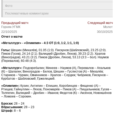
Фото
Послематчевые комментарии
Предыдущий матч
Следующий матч
Горняк-УГМК
Молот
22/10/2025
30/10/2025
Отчет о матче
«Металлург» - «Олимпия» - 4:3 ОТ (1:0, 1:2, 1:1, 1:0)
Голы:
Шешин (Михалёв), 01.05 (1:0). Пискунов (Шабловский), 23.25 (2:0).
Пиков (Гусев), 24.14 (2:1). Валицкий (Дробин, Ляхов), 39.23 (2:2). Храпов
(Виноградов), 43.21 (3:2). Пиков (Дробин, Ляхов), 53.13 (3:3 – бол). Наумов
(Перевалов), 60.48 (4:3).
«Металлург»:
Подскребалин; Минеев – Наумов (А), Перевалов – Апальков
(К) – Шалагин; Виноградов – Белов, Шешин – Гуслистов (А) – Михалёв;
Стариков – Чуркин, Овчинников – Храпов – Сердюк; Чибриков, Пискунов –
Курбатов – Шабловский; Гржелецкий.
«Олимпия»:
Кузин; Антипин – Епишин, Коробинцев – Фищенко (А) –
Ртищев; Гайнуллин – Ляхов, Пономарёв – Пиков (А) – Пищальников; Гусев –
Толпегин, Валицкий – Дробин – Иванов; Федотов (К) – Аксёнов, Новокшёнов
– Локкоев – Сорокин.
Броски:
28 – 24
Вбрасывания:
28 – 23
Штраф:
8 – 6