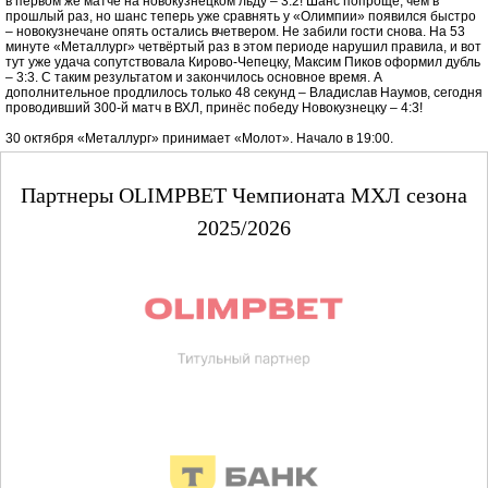
в первом же матче на новокузнецком льду – 3:2! Шанс попроще, чем в
прошлый раз, но шанс теперь уже сравнять у «Олимпии» появился быстро
– новокузнечане опять остались вчетвером. Не забили гости снова. На 53
минуте «Металлург» четвёртый раз в этом периоде нарушил правила, и вот
тут уже удача сопутствовала Кирово-Чепецку, Максим Пиков оформил дубль
– 3:3. С таким результатом и закончилось основное время. А
дополнительное продлилось только 48 секунд – Владислав Наумов, сегодня
проводивший 300-й матч в ВХЛ, принёс победу Новокузнецку – 4:3!
30 октября «Металлург» принимает «Молот». Начало в 19:00.
Партнеры OLIMPBET Чемпионата МХЛ сезона
2025/2026