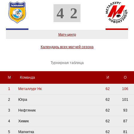
4
2
Матч-центр
Календарь всех матчей сезона
Турнирная таблица
М
Команда
И
О
1
Металлург Нк
62
106
2
Югра
62
101
3
Нефтяник
62
93
4
Химик
62
87
5
Магнитка
62
81