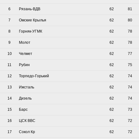
6
Рязань-ВДВ
62
81
7
Омские Крылья
62
80
8
Горняк-УГМК
62
78
9
Молот
62
78
10
Челмет
62
77
11
Рубин
62
75
12
Торпедо-Горький
62
74
13
Ижсталь
62
74
14
Дизель
62
74
15
Барс
62
73
16
ЦСК ВВС
62
72
17
Сокол Кр
62
72