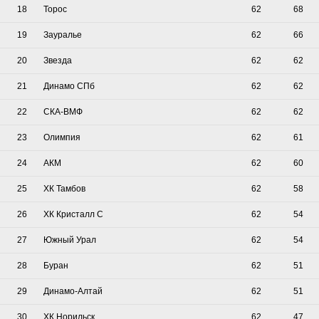
18
Торос
62
68
19
Зауралье
62
66
20
Звезда
62
62
21
Динамо СПб
62
62
22
СКА-ВМФ
62
62
23
Олимпия
62
61
24
АКМ
62
60
25
ХК Тамбов
62
58
26
ХК Кристалл С
62
54
27
Южный Урал
62
54
28
Буран
62
51
29
Динамо-Алтай
62
51
30
ХК Норильск
62
47