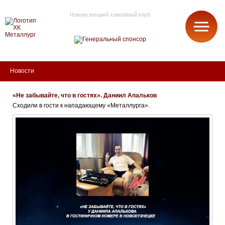
Новокузнецкий хоккейный клуб
МЕТАЛЛУРГ
Новости
«Не забывайте, что в гостях». Даниил Апальков
Сходили в гости к нападающему «Металлурга».