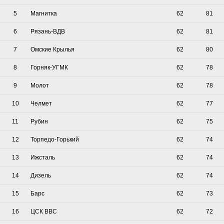
5
Магнитка
62
81
6
Рязань-ВДВ
62
81
7
Омские Крылья
62
80
8
Горняк-УГМК
62
78
9
Молот
62
78
10
Челмет
62
77
11
Рубин
62
75
12
Торпедо-Горький
62
74
13
Ижсталь
62
74
14
Дизель
62
74
15
Барс
62
73
16
ЦСК ВВС
62
72