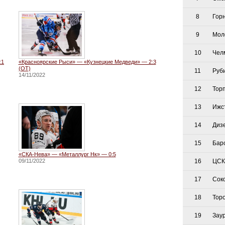
8
Гор
9
Мол
10
Чел
:1
«Красноярские Рыси» — «Кузнецкие Медведи» — 2:3
(ОТ)
11
Руб
14/11/2022
12
Тор
13
Ижс
14
Диз
15
Бар
«СКА-Нева» — «Металлург Нк» — 0:5
09/11/2022
16
ЦСК
17
Сок
18
Тор
19
Зау