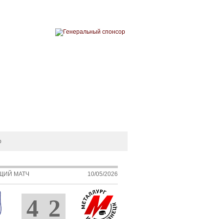
ЗИН
ФАН-ЗОНА
СДЮСШОР
В
р
ЩИЙ МАТЧ
10/05/2026
4
2