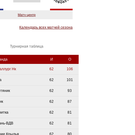
Матч-центр
Календарь всех матчей сезона
Турнирная таблица
анда
И
О
аллург Нк
62
106
а
62
101
тяник
62
93
ик
62
87
нитка
62
81
ань-ВДВ
62
81
кие Крылья
62
80