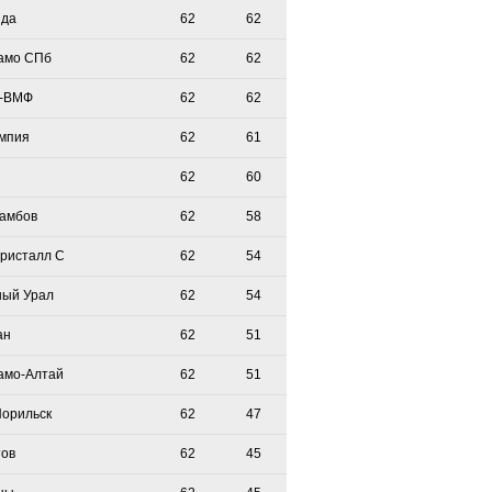
зда
62
62
амо СПб
62
62
-ВМФ
62
62
мпия
62
61
62
60
Тамбов
62
58
Кристалл С
62
54
ый Урал
62
54
ан
62
51
амо-Алтай
62
51
Норильск
62
47
тов
62
45