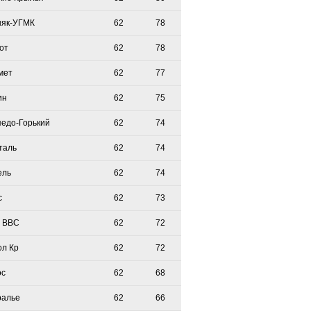
няк-УГМК
62
78
от
62
78
мет
62
77
ин
62
75
педо-Горький
62
74
таль
62
74
ель
62
74
с
62
73
 ВВС
62
72
ол Кр
62
72
ос
62
68
ралье
62
66