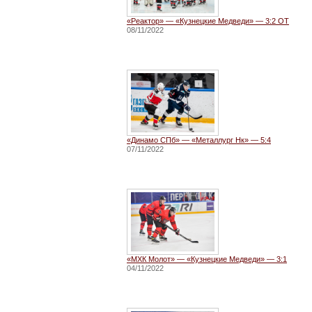
«Реактор» — «Кузнецкие Медведи» — 3:2 ОТ
08/11/2022
«Динамо СПб» — «Металлург Нк» — 5:4
07/11/2022
«МХК Молот» — «Кузнецкие Медведи» — 3:1
04/11/2022