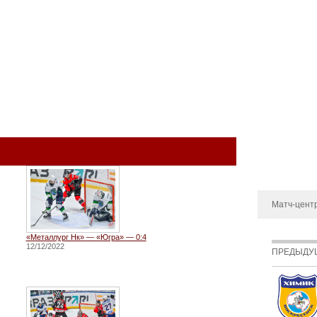
ый клуб
КОМАНДА
МОЛОДЁЖНАЯ КОМАНДА
МЕДИА
МАГА
Металлург-Т
Фотоальбом
Матч-цент
«Металлург Нк» — «Югра» — 0:4
12/12/2022
ПРЕДЫДУ