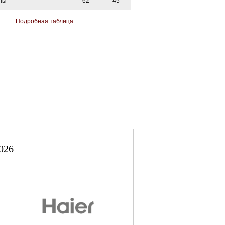
ны
62
45
Подробная таблица
026