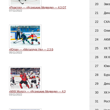
20
Зве
«Реактор» — «Кузнецкие Медведи» — 4:3 ОТ
07/11/2022
21
Дин
22
СКА
23
Оли
24
АКМ
25
ХК 
«Югра» — «Металлург Нк» — 2:3 Б
05/11/2022
26
ХК 
27
Южн
28
Бур
29
Дин
«МХК Молот» — «Кузнецкие Медведи» — 4:3
30
ХК 
03/11/2022
31
Рос