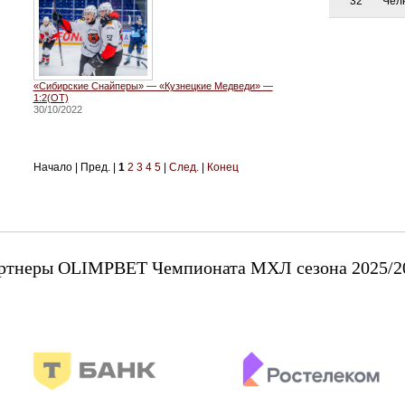
32
Чел
«Сибирские Снайперы» — «Кузнецкие Медведи» —
1:2(ОТ)
30/10/2022
Начало | Пред. |
1
2
3
4
5
|
След.
|
Конец
ртнеры OLIMPBET Чемпионата МХЛ сезона 2025/2