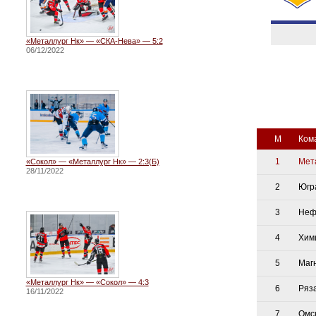
«Металлург Нк» — «СКА-Нева» — 5:2
06/12/2022
М
Ком
1
Мет
«Сокол» — «Металлург Нк» — 2:3(Б)
28/11/2022
2
Югр
3
Неф
4
Хим
5
Маг
«Металлург Нк» — «Сокол» — 4:3
6
Ряз
16/11/2022
7
Омс