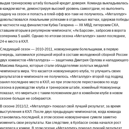
выдав тренерскому штабу большой кредит доверия. Команда выкладывалась
в каждом матче, демонстрируя высокий уровень самоотдачи, но выполнить
задачу на сезон и попасть в плей-офф все-таки не получилось. «Металлург»
довольствовался локальными успехами в отдельных матчах, одержав победы
в частности над финалистом Кубка Гагарина — ХК МВД; питерским СКА,
ставшим вторым в регулярном чемпионате; «Ак Барсом», забросив в ворота
соперника 5 шайб. Однако по итогам сезона «Металлург» занял последнее,
24-е место в КХЛ.
Следующий сезон — 2010-2011, новокузнецким болельщикам, в первую
очередь, запомнился успешной игрой в составе молодежной сборной России
двух хоккеистов «Металлурга» — защитника Дмитрия Орлова и нападающего
Максима Кицына, которые стали обладателями золотых медалей
чемпионата мира. Что касается новокузнецкого клуба, то улучшить своих
результатов в чемпионате не получилось. «Металлург» второй год подряд
занял последнее место в КХЛ, но при этом после перестановок по ходу
сезона в руководстве клуба и тренерском штабе, хоккейный Новокузнецк
показал, что мириться с таким положением дел в хоккейном клубе в новом
сезоне больше не собираются.
В сезоне 2011/12, «Металлург» показал свой лучший результат, за время
выступления в КХЛ. После двух предыдущих чемпионатов, когда команда
становилась последней, в этом сезоне новокузнечане сумели заметно
изменить свои результаты. Как следствие, в Кузбассе снова начался рост
интереса к хоккею. В этом сезоне «Металлург» показал лучший результат