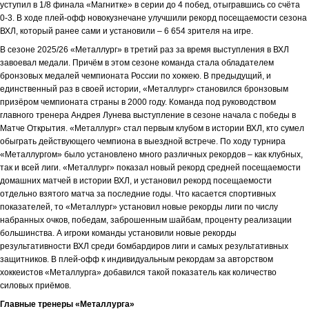
уступил в 1/8 финала «Магнитке» в серии до 4 побед, отыгравшись со счёта
0-3. В ходе плей-офф новокузнечане улучшили рекорд посещаемости сезона
ВХЛ, который ранее сами и установили – 6 654 зрителя на игре.
В сезоне 2025/26 «Металлург» в третий раз за время выступления в ВХЛ
завоевал медали. Причём в этом сезоне команда стала обладателем
бронзовых медалей чемпионата России по хоккею. В предыдущий, и
единственный раз в своей истории, «Металлург» становился бронзовым
призёром чемпионата страны в 2000 году. Команда под руководством
главного тренера Андрея Лунева выступление в сезоне начала с победы в
Матче Открытия. «Металлург» стал первым клубом в истории ВХЛ, кто сумел
обыграть действующего чемпиона в выездной встрече. По ходу турнира
«Металлургом» было установлено много различных рекордов – как клубных,
так и всей лиги. «Металлург» показал новый рекорд средней посещаемости
домашних матчей в истории ВХЛ, и установил рекорд посещаемости
отдельно взятого матча за последние годы. Что касается спортивных
показателей, то «Металлург» установил новые рекорды лиги по числу
набранных очков, победам, заброшенным шайбам, проценту реализации
большинства. А игроки команды установили новые рекорды
результативности ВХЛ среди бомбардиров лиги и самых результативных
защитников. В плей-офф к индивидуальным рекордам за авторством
хоккеистов «Металлурга» добавился такой показатель как количество
силовых приёмов.
Главные тренеры «Металлурга»