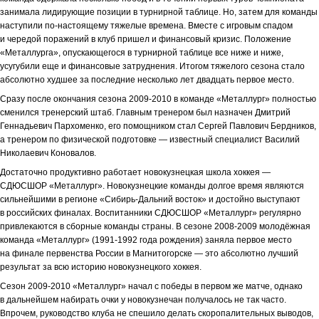
занимала лидирующие позиции в турнирной таблице. Но, затем для команды
наступили по-настоящему тяжелые времена. Вместе с игровым спадом
и чередой поражений в клуб пришел и финансовый кризис. Положение
«Металлурга», опускающегося в турнирной таблице все ниже и ниже,
усугубили еще и финансовые затруднения. Итогом тяжелого сезона стало
абсолютно худшее за последние несколько лет двадцать первое место.
Сразу после окончания сезона 2009-2010 в команде «Металлург» полностью
сменился тренерский штаб. Главным тренером был назначен Дмитрий
Геннадьевич Пархоменко, его помощником стал Сергей Павлович Бердников,
а тренером по физической подготовке — известный специалист Василий
Николаевич Коновалов.
Достаточно продуктивно работает новокузнецкая школа хоккея —
СДЮСШОР «Металлург». Новокузнецкие команды долгое время являются
сильнейшими в регионе «Сибирь-Дальний восток» и достойно выступают
в российских финалах. Воспитанники СДЮСШОР «Металлург» регулярно
привлекаются в сборные команды страны. В сезоне 2008-2009 молодёжная
команда «Металлург» (1991-1992 года рождения) заняла первое место
на финале первенства России в Магнитогорске — это абсолютно лучший
результат за всю историю новокузнецкого хоккея.
Сезон 2009-2010 «Металлург» начал с победы в первом же матче, однако
в дальнейшем набирать очки у новокузнечан получалось не так часто.
Впрочем, руководство клуба не спешило делать скоропалительных выводов,