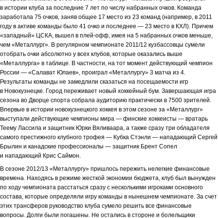
в истории клуба за последние 7 лет по числу набранных очков. Команда
заработала 75 очков, заняв общее 17 место из 23 команд (например, в 2011
году в активе команды было 41 очко и последнее — 23 место в КХЛ). Причем
«западный» ЦСКА, вышел в плей-офф, имея на 5 набранных очков меньше,
чем «Металлург». В регулярном чемпионате 2011/12 кузбассовцы сумели
отобрать очки абсолютно у всех клубов, которые оказались выше
«Металлурга» в таблице. В частности, на тот момент действующий чемпион
России — «Салават Юлаев», проиграл «Металлургу» 3 матча из 4.
Результаты команды не замедлили сказаться на посещаемости игр
в Новокузнецке. Город переживает новый хоккейный бум. Завершающая игра
сезона во Дворце спорта собрала аудиторию практически в 7500 зрителей.
Впервые в истории новокузнецкого хоккея в этом сезоне за «Металлург»
выступали действующие чемпионы мира — финские хоккеисты — вратарь
Теему Лассила и защитник Юрки Вяливаара, а также сразу три обладателя
самого престижного клубного трофея — Кубка Стэнли — нападающий Сергей
Брылин и канадские профессионалы — защитник Брент Сопел
и нападающий Крис Саймон.
В сезоне 2012/13 «Металлургу» пришлось пережить нелегкие финансовые
времена. Находясь в режиме жесткой экономии бюджета, клуб был вынужден
по ходу чемпионата расстаться сразу с несколькими игроками основного
состава, которые определяли игру команды в нынешнем чемпионате. За счет
этих трансферов руководство клуба сумело решить все финансовые
вопросы. Долги были погашены. Не остались в стороне и болельщики