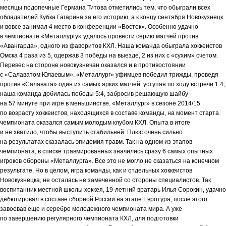
месяцы подопечные Германа Титова отметились тем, что обыграли всех
обладателей Кубка Гагарина за его историю, а к концу сентября Новокузнецк
и вовсе занимал 4 место в конференции «Восток». Особенно удачно
в чемпионате «Металлургу» удалось провести серию матчей против
«Авангарда», одного из фаворитов КХЛ. Наша команда обыграла хоккеистов
Омска 4 раза из 5, одержав 3 победы на выезде, 2 из них с «сухим» счетом.
Перевес на стороне новокузнечан оказался и в противостоянии
с «Салаватом Юлаевым». «Металлург» уфимцев победил трижды, проведя
против «Салавата» один из самых ярких матчей: уступая по ходу встречи 1:4,
наша команда добилась победы 5:4, забросив решающую шайбу
на 57 минуте при игре в меньшинстве. «Металлург» в сезоне 2014/15
по возрасту хоккеистов, находящихся в составе команды, на момент старта
чемпионата оказался самым молодым клубом КХЛ. Опыта в итоге
и не хватило, чтобы выступить стабильней. Плюс очень сильно
на результатах сказалась эпидемия травм. Так на одном из этапов
чемпионата, в списке травмированных значились сразу 6 самых опытных
игроков обороны «Металлурга». Все это не могло не сказаться на конечном
результате. Но в целом, игра команды, как и отдельных хоккеистов
Новокузнецка, не осталась не замеченной со стороны специалистов. Так
воспитанник местной школы хоккея, 19-летний вратарь Илья Сорокин, удачно
дебютировал в составе сборной России на этапе Евротура, после этого
завоевав еще и серебро молодежного чемпионата мира. А уже
по завершению регулярного чемпионата КХЛ, для подготовки