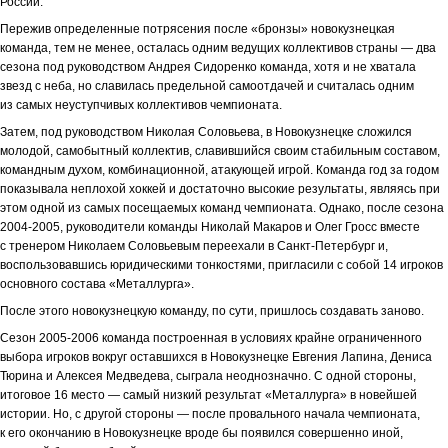
России.
Пережив определенные потрясения после «бронзы» новокузнецкая
команда, тем не менее, осталась одним ведущих коллективов страны — два
сезона под руководством Андрея Сидоренко команда, хотя и не хватала
звезд с неба, но славилась предельной самоотдачей и считалась одним
из самых неуступчивых коллективов чемпионата.
Затем, под руководством Николая Соловьева, в Новокузнецке сложился
молодой, самобытный коллектив, славившийся своим стабильным составом,
командным духом, комбинационной, атакующей игрой. Команда год за годом
показывала неплохой хоккей и достаточно высокие результаты, являясь при
этом одной из самых посещаемых команд чемпионата. Однако, после сезона
2004-2005, руководители команды Николай Макаров и Олег Гросс вместе
с тренером Николаем Соловьевым переехали в Санкт-Петербург и,
воспользовавшись юридическими тонкостями, пригласили с собой 14 игроков
основного состава «Металлурга».
После этого новокузнецкую команду, по сути, пришлось создавать заново.
Сезон 2005-2006 команда построенная в условиях крайне ограниченного
выбора игроков вокруг оставшихся в Новокузнецке Евгения Лапина, Дениса
Тюрина и Алексея Медведева, сыграла неоднозначно. С одной стороны,
итоговое 16 место — самый низкий результат «Металлурга» в новейшей
истории. Но, с другой стороны — после провального начала чемпионата,
к его окончанию в Новокузнецке вроде бы появился совершенно иной,