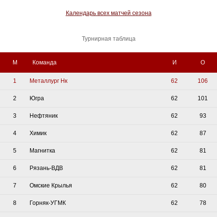
Календарь всех матчей сезона
Турнирная таблица
М
Команда
И
О
1
Металлург Нк
62
106
2
Югра
62
101
3
Нефтяник
62
93
4
Химик
62
87
5
Магнитка
62
81
6
Рязань-ВДВ
62
81
7
Омские Крылья
62
80
8
Горняк-УГМК
62
78