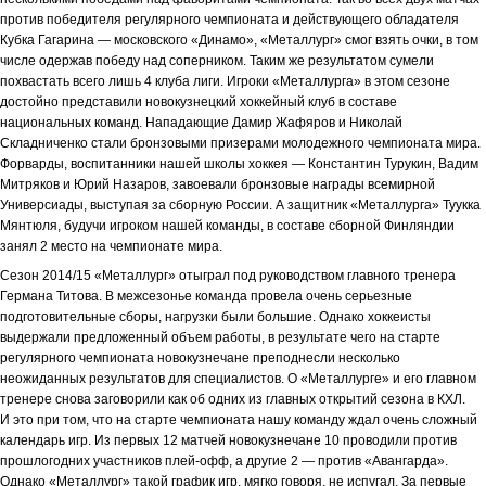
против победителя регулярного чемпионата и действующего обладателя
Кубка Гагарина — московского «Динамо», «Металлург» смог взять очки, в том
числе одержав победу над соперником. Таким же результатом сумели
похвастать всего лишь 4 клуба лиги. Игроки «Металлурга» в этом сезоне
достойно представили новокузнецкий хоккейный клуб в составе
национальных команд. Нападающие Дамир Жафяров и Николай
Складниченко стали бронзовыми призерами молодежного чемпионата мира.
Форварды, воспитанники нашей школы хоккея — Константин Турукин, Вадим
Митряков и Юрий Назаров, завоевали бронзовые награды всемирной
Универсиады, выступая за сборную России. А защитник «Металлурга» Туукка
Мянтюля, будучи игроком нашей команды, в составе сборной Финляндии
занял 2 место на чемпионате мира.
Сезон 2014/15 «Металлург» отыграл под руководством главного тренера
Германа Титова. В межсезонье команда провела очень серьезные
подготовительные сборы, нагрузки были большие. Однако хоккеисты
выдержали предложенный объем работы, в результате чего на старте
регулярного чемпионата новокузнечане преподнесли несколько
неожиданных результатов для специалистов. О «Металлурге» и его главном
тренере снова заговорили как об одних из главных открытий сезона в КХЛ.
И это при том, что на старте чемпионата нашу команду ждал очень сложный
календарь игр. Из первых 12 матчей новокузнечане 10 проводили против
прошлогодних участников плей-офф, а другие 2 — против «Авангарда».
Однако «Металлург» такой график игр, мягко говоря, не испугал. За первые