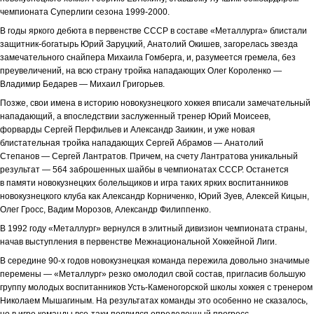
чемпионата Суперлиги сезона 1999-2000.
В годы яркого дебюта в первенстве СССР в составе «Металлурга» блистали
защитник-богатырь Юрий Заруцкий, Анатолий Окишев, загорелась звезда
замечательного снайпера Михаила Гомберга, и, разумеется гремела, без
преувеличений, на всю страну тройка нападающих Олег Короленко —
Владимир Бедарев — Михаил Григорьев.
Позже, свои имена в историю новокузнецкого хоккея вписали замечательный
нападающий, а впоследствии заслуженный тренер Юрий Моисеев,
форварды Сергей Перфильев и Александр Заикин, и уже новая
блистательная тройка нападающих Сергей Абрамов — Анатолий
Степанов — Сергей Лантратов. Причем, на счету Лантратова уникальный
результат — 564 заброшенных шайбы в чемпионатах СССР. Останется
в памяти новокузнецких болельщиков и игра таких ярких воспитанников
новокузнецкого клуба как Александр Корниченко, Юрий Зуев, Алексей Кицын,
Олег Гросс, Вадим Морозов, Александр Филиппенко.
В 1992 году «Металлург» вернулся в элитный дивизион чемпионата страны,
начав выступления в первенстве Межнациональной Хоккейной Лиги.
В середине 90-х годов новокузнецкая команда пережила довольно значимые
перемены — «Металлург» резко омолодил свой состав, пригласив большую
группу молодых воспитанников Усть-Каменогорской школы хоккея с тренером
Николаем Мышагиным. На результатах команды это особенно не сказалось,