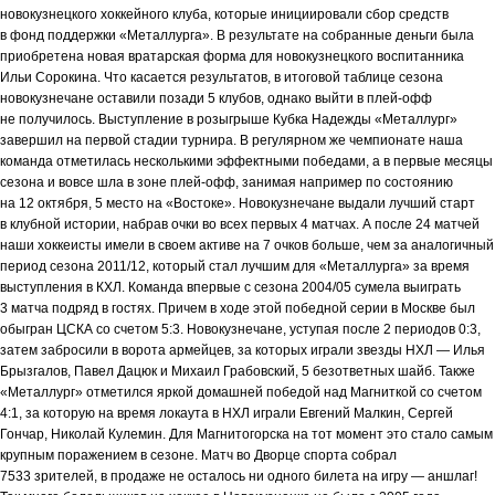
новокузнецкого хоккейного клуба, которые инициировали сбор средств
в фонд поддержки «Металлурга». В результате на собранные деньги была
приобретена новая вратарская форма для новокузнецкого воспитанника
Ильи Сорокина. Что касается результатов, в итоговой таблице сезона
новокузнечане оставили позади 5 клубов, однако выйти в плей-офф
не получилось. Выступление в розыгрыше Кубка Надежды «Металлург»
завершил на первой стадии турнира. В регулярном же чемпионате наша
команда отметилась несколькими эффектными победами, а в первые месяцы
сезона и вовсе шла в зоне плей-офф, занимая например по состоянию
на 12 октября, 5 место на «Востоке». Новокузнечане выдали лучший старт
в клубной истории, набрав очки во всех первых 4 матчах. А после 24 матчей
наши хоккеисты имели в своем активе на 7 очков больше, чем за аналогичный
период сезона 2011/12, который стал лучшим для «Металлурга» за время
выступления в КХЛ. Команда впервые с сезона 2004/05 сумела выиграть
3 матча подряд в гостях. Причем в ходе этой победной серии в Москве был
обыгран ЦСКА со счетом 5:3. Новокузнечане, уступая после 2 периодов 0:3,
затем забросили в ворота армейцев, за которых играли звезды НХЛ — Илья
Брызгалов, Павел Дацюк и Михаил Грабовский, 5 безответных шайб. Также
«Металлург» отметился яркой домашней победой над Магниткой со счетом
4:1, за которую на время локаута в НХЛ играли Евгений Малкин, Сергей
Гончар, Николай Кулемин. Для Магнитогорска на тот момент это стало самым
крупным поражением в сезоне. Матч во Дворце спорта собрал
7533 зрителей, в продаже не осталось ни одного билета на игру — аншлаг!