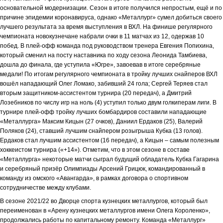
основательной модернизации. Сезон в итоге получился непростым, ещё и по
причине эпидемии коронавируса, однако «Металлург» сумел добиться своего
лучшего результата за время выступления в ВХЛ. На финише регулярного
чемпионата новокузнечане набрали очки в 11 матчах из 12, одержав 10
побед. В плей-офф команда под руководством тренера Евгения Попихина,
который сменил на посту наставника по ходу сезона Леонида Тамбиева,
дошла до финала, где уступила «Югре», завоевав в итоге серебряные
медали! По итогам регулярного чемпионата в тройку лучших снайперов ВХЛ
вошёл нападающий Олег Ломако, забивший 24 гола; Сергей Теряев стал
вторым защитником-ассистентом турнира (20 передач), а Дмитрий
Лозебников по числу игр на ноль (4) уступил только двум голкиперам лиги. В
турнире плей-офф тройку лучших бомбардиров составили нападающие
«Металлурга» Максим Кицын (27 очков), Даниил Ердаков (25), Валерий
Поляков (24), ставший лучшим снайпером розыгрыша Кубка (13 голов).
Ердаков стал лучшим ассистентом (16 передач), а Кицын – самым полезным
хоккеистом турнира («+14»). Отметим, что в этом сезоне в составе
«Металлурга» некоторые матчи сыграл будущий обладатель Кубка Гагарина
и серебряный призёр Олимпиады Арсений Грицюк, командированный в
команду из омского «Авангарда», в рамках договора о спортивном
сотрудничестве между клубами.
В сезоне 2021/22 во Дворце спорта кузнецких металлургов, который был
переименован в «Арену кузнецких металлургов имени Олега Короленко»,
продолжались работы по капитальному ремонту. Команда «Металлург»