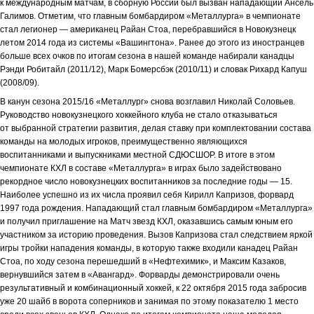
к международным матчам, в сборную России был вызван нападающий Ансель
Галимов. Отметим, что главным бомбардиром «Металлурга» в чемпионате
стал легионер — американец Райан Стоа, перебравшийся в Новокузнецк
летом 2014 года из системы «Вашингтона». Ранее до этого из иностранцев
больше всех очков по итогам сезона в нашей команде набирали канадцы
Рэнди Робитайл (2011/12), Марк Бомерсбэк (2010/11) и словак Рихард Капуш
(2008/09).
В канун сезона 2015/16 «Металлург» снова возглавил Николай Соловьев.
Руководство новокузнецкого хоккейного клуба не стало отказываться
от выбранной стратегии развития, делая ставку при комплектовании состава
команды на молодых игроков, преимущественно являющихся
воспитанниками и выпускниками местной СДЮСШОР. В итоге в этом
чемпионате КХЛ в составе «Металлурга» в играх было задействовано
рекордное число новокузнецких воспитанников за последние годы — 15.
Наиболее успешно из их числа проявил себя Кирилл Капризов, форвард
1997 года рождения. Нападающий стал главным бомбардиром «Металлурга»
и получил приглашение на Матч звезд КХЛ, оказавшись самым юным его
участником за историю проведения. Вызов Капризова стал следствием яркой
игры тройки нападения команды, в которую также входили канадец Райан
Стоа, по ходу сезона перешедший в «Нефтехимик», и Максим Казаков,
вернувшийся затем в «Авангард». Форварды демонстрировали очень
результативный и комбинационный хоккей, к 22 октября 2015 года забросив
уже 20 шайб в ворота соперников и занимая по этому показателю 1 место