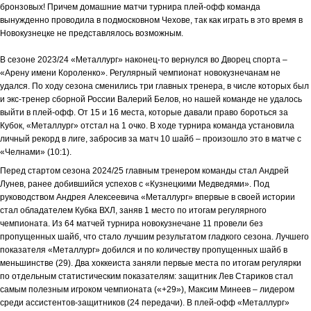
бронзовых! Причем домашние матчи турнира плей-офф команда
вынужденно проводила в подмосковном Чехове, так как играть в это время в
Новокузнецке не представлялось возможным.
В сезоне 2023/24 «Металлург» наконец-то вернулся во Дворец спорта –
«Арену имени Короленко». Регулярный чемпионат новокузнечанам не
удался. По ходу сезона сменились три главных тренера, в числе которых был
и экс-тренер сборной России Валерий Белов, но нашей команде не удалось
выйти в плей-офф. От 15 и 16 места, которые давали право бороться за
Кубок, «Металлург» отстал на 1 очко. В ходе турнира команда установила
личный рекорд в лиге, забросив за матч 10 шайб – произошло это в матче с
«Челнами» (10:1).
Перед стартом сезона 2024/25 главным тренером команды стал Андрей
Лунев, ранее добившийся успехов с «Кузнецкими Медведями». Под
руководством Андрея Алексеевича «Металлург» впервые в своей истории
стал обладателем Кубка ВХЛ, заняв 1 место по итогам регулярного
чемпионата. Из 64 матчей турнира новокузнечане 11 провели без
пропущенных шайб, что стало лучшим результатом гладкого сезона. Лучшего
показателя «Металлург» добился и по количеству пропущенных шайб в
меньшинстве (29). Два хоккеиста заняли первые места по итогам регулярки
по отдельным статистическим показателям: защитник Лев Стариков стал
самым полезным игроком чемпионата («+29»), Максим Минеев – лидером
среди ассистентов-защитников (24 передачи). В плей-офф «Металлург»