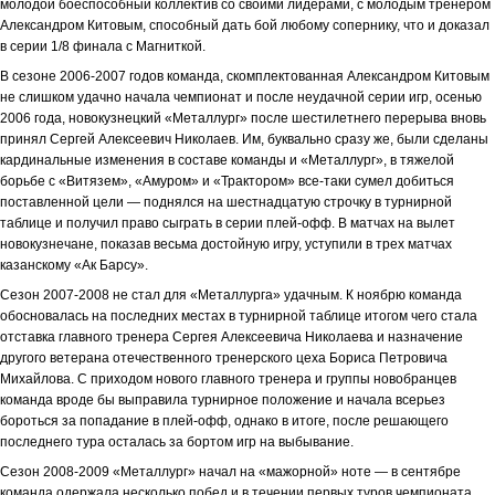
молодой боеспособный коллектив со своими лидерами, с молодым тренером
Александром Китовым, способный дать бой любому сопернику, что и доказал
в серии 1/8 финала с Магниткой.
В сезоне 2006-2007 годов команда, скомплектованная Александром Китовым
не слишком удачно начала чемпионат и после неудачной серии игр, осенью
2006 года, новокузнецкий «Металлург» после шестилетнего перерыва вновь
принял Сергей Алексеевич Николаев. Им, буквально сразу же, были сделаны
кардинальные изменения в составе команды и «Металлург», в тяжелой
борьбе с «Витязем», «Амуром» и «Трактором» все-таки сумел добиться
поставленной цели — поднялся на шестнадцатую строчку в турнирной
таблице и получил право сыграть в серии плей-офф. В матчах на вылет
новокузнечане, показав весьма достойную игру, уступили в трех матчах
казанскому «Ак Барсу».
Сезон 2007-2008 не стал для «Металлурга» удачным. К ноябрю команда
обосновалась на последних местах в турнирной таблице итогом чего стала
отставка главного тренера Сергея Алексеевича Николаева и назначение
другого ветерана отечественного тренерского цеха Бориса Петровича
Михайлова. С приходом нового главного тренера и группы новобранцев
команда вроде бы выправила турнирное положение и начала всерьез
бороться за попадание в плей-офф, однако в итоге, после решающего
последнего тура осталась за бортом игр на выбывание.
Сезон 2008-2009 «Металлург» начал на «мажорной» ноте — в сентябре
команда одержала несколько побед и в течении первых туров чемпионата