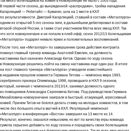
Так много болельщиков на хоккее в Новокузнецке не было с 2005 года.
В первой части сезона, до вынужденной «распродажи», тройка нападения
Кагарлицкий — Робитайл — Бумагин, шла на 1 месте в КХЛ
по результативности. Дмитрий Кагарлицкий, ставший в составе «Металлурга»
одним из открытий 5-ого сезона лиги, в дальнейшем дебютировал в составе
второй сборной России, а также стал участником Матча всех звезд КХЛ. Так
что хотя новокузнечане и не попали в плей-офф, сезон 2012/13 болельщикам
«Металлурга» подарил немало ярких и положительных воспоминаний.
После того, как «Металлург» по завершению срока действия контракта
покинул главный тренер команды Анатолий Емелин, на должность
наставника был назначен Александр Китов. Однако по ходу сезона
в Новокузнецке решились пойти на смену наставника еще один раз. В итоге
на пост главного тренера «Металлурга» утвердили известнейшего
в недавнем прошлом хоккеиста Германа Титова — чемпиона мира 1993,
серебряного призера Олимпиады 1998, проведшего в НХЛ 9 сезонов,
который, начиная с чемпионата 2013/14, занимал должность одного
из помощников Александра Сергеевича Китова. Под руководством Германа
Михайловича новокузнечане заиграли в быстрый, атакующий, агрессивный
хоккей. Причем Титов не боялся делать ставку на молодых хоккеистов, в том
числе без большого опыта матчей в КХЛ. Регулярный чемпионат
«Металлург» в конференции «Восток» завершил на 13 месте из 14.
Результат, конечно, оказался невысоким, но вот по качеству игры команда
сумела серьезно добавить по ходу сезона и порадовать своих болельщиков
несколькими победами над фаворитами чемпионата. Так во всех двух матчах