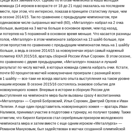
среди всех звеньев КХЛ. Однако по итогам чемпионата наша молодая
команда (14 игроков в возрасте от 18 до 21 года) оказалась на последнем
месте, при этом, что интересно, показав в принципе статистику лучше, чем
в сезоне 2014/15. Так по сравнению с предыдущим чемпионатом, при
одинаковом числе сыгранных матчей (60), «Металлург» набрал на 2 очка
больше, выиграв на 3 матча больше в основное время, чем год назад,
и потерпев на 5 поражений в основное время меньше. Что касается разницы
голов, «Металлург» в этом чемпионате забросил на 13 шайб больше, при
этом пропустив по сравнению с предыдущим чемпионатом лишь на 1 шайбу
больше, а ведь в сезоне 2014/15 за новокузнечан играл самый надежный
голкипер КХЛ 2015/16, вратарь сборной России Илья Сорокин. В этом сезоне,
по сравнению с двумя предыдущими, «Металлург» показал и лучший
результат по числу матчей, в которых команда сумела набрать очки. Кстати,
почти 60 процентов матчей новокузнечане проиграли с разницей всего
в 1 шайбу — все-таки не всегда хватало опыта выступления на таком уровне
нашим игрокам. В сезоне 2015/16 состоялось знаковое событие для
новокузнецкого хоккея. Впервые в истории в сборную России для
выступления на чемпионате мира были вызваны сразу 4 воспитанника
«Металлурга» — Сергей Бобровский, Илья Сорокин, Дмитрий Орлов и Иван
Телегин. А еще один представитель новокузнецкого хоккея — вратарь Иван
Налимов, принимал участие в подготовке к турниру, но получил травму. Также
отметим, что Кирилл Капризов стал серебряным призером молодежного
чемпионата мира и затем вместе с еще одним игроком «Металлурга» —
Романом Мануховым, был задействован в матчах созданной олимпийской