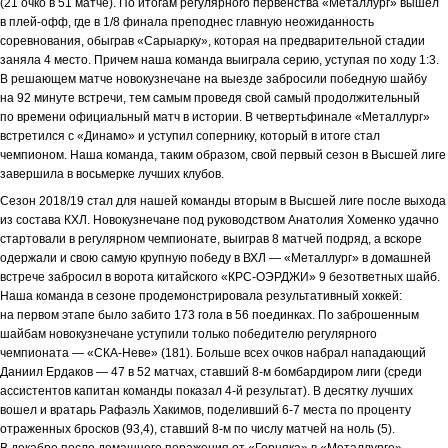
(21 очко в 51 матче). По итогам регулярного первенства «Металлург» вышел
в плей-офф, где в 1/8 финала преподнес главную неожиданность
соревнования, обыграв «Сарыарку», которая на предварительной стадии
заняла 4 место. Причем наша команда выиграла серию, уступая по ходу 1:3.
В решающем матче новокузнечане на выезде забросили победную шайбу
на 92 минуте встречи, тем самым проведя свой самый продолжительный
по времени официальный матч в истории. В четвертьфинале «Металлург»
встретился с «Динамо» и уступил сопернику, который в итоге стал
чемпионом. Наша команда, таким образом, свой первый сезон в Высшей лиге
завершила в восьмерке лучших клубов.
Сезон 2018/19 стал для нашей команды вторым в Высшей лиге после выхода
из состава КХЛ. Новокузнечане под руководством Анатолия Хоменко удачно
стартовали в регулярном чемпионате, выиграв 8 матчей подряд, а вскоре
одержали и свою самую крупную победу в ВХЛ — «Металлург» в домашней
встрече забросил в ворота китайского «КРС-ОЭРДЖИ» 9 безответных шайб.
Наша команда в сезоне продемонстрировала результативный хоккей:
на первом этапе было забито 173 гола в 56 поединках. По заброшенным
шайбам новокузнечане уступили только победителю регулярного
чемпионата — «СКА-Неве» (181). Больше всех очков набрал нападающий
Даниил Ердаков — 47 в 52 матчах, ставший 8-м бомбардиром лиги (среди
ассистентов капитан команды показал 4-й результат). В десятку лучших
вошел и вратарь Рафаэль Хакимов, поделивший 6-7 места по проценту
отраженных бросков (93,4), ставший 8-м по числу матчей на ноль (5).