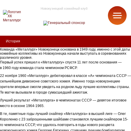
Новокузнецкий хоккейный клуб
МЕТАЛЛУРГ
История
Команда «Металлург» Новокузнецк основана в 1949 году, именно с этой даты
хоккейные коллективы из Новокузнецка начали выступать в соревнованиях
различного уровня.
Первый успех пришел к «Металлургу» спустя 11 лет после основания —
в 1960 году команда стала чемпионом РСФСР.
22 ноября 1960 «Металлург» дебютировал в классе «А» чемпионата СССР —
сильнейшем дивизионе советского хоккея. Именно тогда новокузнецкие
зрители впервые смогли увидеть на родном льду лучшие коллективы страны.
Те матчи вызывали в городе сумасшедший ажиотаж.
Лучший результат «Металлурга» в чемпионатах СССР — девятое итоговое
место в сезоне 1964-1965.
В те, памятные годы лучший снайпер «Металлурга» в высшей лиге — Олег
Короленко с 23 заброшенными шайбами становился лучшим снайпером 15-
го чемпионата СССР, что удалось повторить в годы нового расцвета
новокузнецкого хоккея Георгию Евтюхину, ставшему лучшим бомбардиром