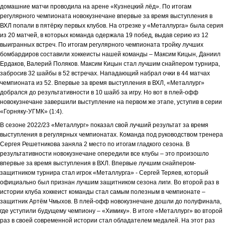
домашние матчи проводила на арене «Кузнецкий лёд». По итогам
регулярного чемпионата новокузнечане впервые за время выступления в
ВХЛ попали в пятёрку первых клубов. На отрезке у «Металлурга» была серия
из 20 матчей, в которых команда одержала 19 побед, выдав серию из 12
выигранных встреч. По итогам регулярного чемпионата тройку лучших
бомбардиров составили хоккеисты нашей команды – Максим Кицын, Даниил
Ердаков, Валерий Поляков. Максим Кицын стал лучшим снайпером турнира,
забросив 32 шайбы в 52 встречах. Нападающий набрал очки в 44 матчах
чемпионата из 52. Впервые за время выступления в ВХЛ, «Металлург»
добрался до результативности в 10 шайб за игру. Но вот в плей-офф
новокузнечане завершили выступление на первом же этапе, уступив в серии
«Горняку-УГМК» (1:4).
В сезоне 2022/23 «Металлург» показал свой лучший результат за время
выступления в регулярных чемпионатах. Команда под руководством тренера
Сергея Решетникова заняла 2 место по итогам гладкого сезона. В
результативности новокузнечане опередили все клубы – это произошло
впервые за время выступления в ВХЛ. Впервые лучшим снайпером-
защитником турнира стал игрок «Металлурга» - Сергей Теряев, который
официально был признан лучшим защитником сезона лиги. Во второй раз в
истории клуба хоккеист команды стал самым полезным в чемпионате –
защитник Артём Чмыхов. В плей-офф новокузнечане дошли до полуфинала,
где уступили будущему чемпиону – «Химику». В итоге «Металлург» во второй
раз в своей современной истории стал обладателем медалей. На этот раз