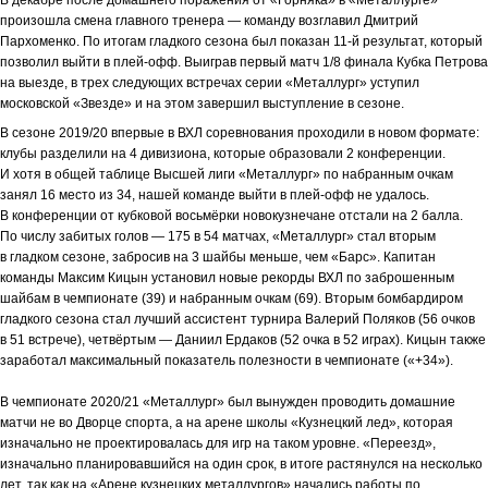
В декабре после домашнего поражения от «Горняка» в «Металлурге»
произошла смена главного тренера — команду возглавил Дмитрий
Пархоменко. По итогам гладкого сезона был показан 11-й результат, который
позволил выйти в плей-офф. Выиграв первый матч 1/8 финала Кубка Петрова
на выезде, в трех следующих встречах серии «Металлург» уступил
московской «Звезде» и на этом завершил выступление в сезоне.
В сезоне 2019/20 впервые в ВХЛ соревнования проходили в новом формате:
клубы разделили на 4 дивизиона, которые образовали 2 конференции.
И хотя в общей таблице Высшей лиги «Металлург» по набранным очкам
занял 16 место из 34, нашей команде выйти в плей-офф не удалось.
В конференции от кубковой восьмёрки новокузнечане отстали на 2 балла.
По числу забитых голов — 175 в 54 матчах, «Металлург» стал вторым
в гладком сезоне, забросив на 3 шайбы меньше, чем «Барс». Капитан
команды Максим Кицын установил новые рекорды ВХЛ по заброшенным
шайбам в чемпионате (39) и набранным очкам (69). Вторым бомбардиром
гладкого сезона стал лучший ассистент турнира Валерий Поляков (56 очков
в 51 встрече), четвёртым — Даниил Ердаков (52 очка в 52 играх). Кицын также
заработал максимальный показатель полезности в чемпионате («+34»).
В чемпионате 2020/21 «Металлург» был вынужден проводить домашние
матчи не во Дворце спорта, а на арене школы «Кузнецкий лед», которая
изначально не проектировалась для игр на таком уровне. «Переезд»,
изначально планировавшийся на один срок, в итоге растянулся на несколько
лет, так как на «Арене кузнецких металлургов» начались работы по