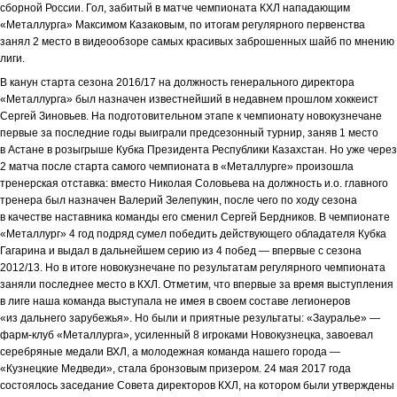
сборной России. Гол, забитый в матче чемпионата КХЛ нападающим
«Металлурга» Максимом Казаковым, по итогам регулярного первенства
занял 2 место в видеообзоре самых красивых заброшенных шайб по мнению
лиги.
В канун старта сезона 2016/17 на должность генерального директора
«Металлурга» был назначен известнейший в недавнем прошлом хоккеист
Сергей Зиновьев. На подготовительном этапе к чемпионату новокузнечане
первые за последние годы выиграли предсезонный турнир, заняв 1 место
в Астане в розыгрыше Кубка Президента Республики Казахстан. Но уже через
2 матча после старта самого чемпионата в «Металлурге» произошла
тренерская отставка: вместо Николая Соловьева на должность и.о. главного
тренера был назначен Валерий Зелепукин, после чего по ходу сезона
в качестве наставника команды его сменил Сергей Бердников. В чемпионате
«Металлург» 4 год подряд сумел победить действующего обладателя Кубка
Гагарина и выдал в дальнейшем серию из 4 побед — впервые с сезона
2012/13. Но в итоге новокузнечане по результатам регулярного чемпионата
заняли последнее место в КХЛ. Отметим, что впервые за время выступления
в лиге наша команда выступала не имея в своем составе легионеров
«из дальнего зарубежья». Но были и приятные результаты: «Зауралье» —
фарм-клуб «Металлурга», усиленный 8 игроками Новокузнецка, завоевал
серебряные медали ВХЛ, а молодежная команда нашего города —
«Кузнецкие Медведи», стала бронзовым призером. 24 мая 2017 года
состоялось заседание Совета директоров КХЛ, на котором были утверждены