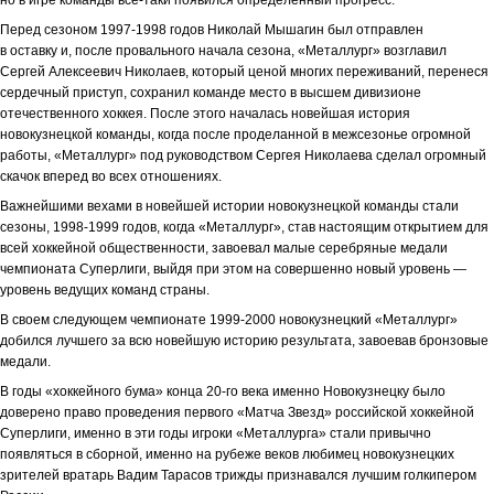
но в игре команды все-таки появился определенный прогресс.
Перед сезоном 1997-1998 годов Николай Мышагин был отправлен
в оставку и, после провального начала сезона, «Металлург» возглавил
Сергей Алексеевич Николаев, который ценой многих переживаний, перенеся
сердечный приступ, сохранил команде место в высшем дивизионе
отечественного хоккея. После этого началась новейшая история
новокузнецкой команды, когда после проделанной в межсезонье огромной
работы, «Металлург» под руководством Сергея Николаева сделал огромный
скачок вперед во всех отношениях.
Важнейшими вехами в новейшей истории новокузнецкой команды стали
сезоны, 1998-1999 годов, когда «Металлург», став настоящим открытием для
всей хоккейной общественности, завоевал малые серебряные медали
чемпионата Суперлиги, выйдя при этом на совершенно новый уровень —
уровень ведущих команд страны.
В своем следующем чемпионате 1999-2000 новокузнецкий «Металлург»
добился лучшего за всю новейшую историю результата, завоевав бронзовые
медали.
В годы «хоккейного бума» конца 20-го века именно Новокузнецку было
доверено право проведения первого «Матча Звезд» российской хоккейной
Суперлиги, именно в эти годы игроки «Металлурга» стали привычно
появляться в сборной, именно на рубеже веков любимец новокузнецких
зрителей вратарь Вадим Тарасов трижды признавался лучшим голкипером