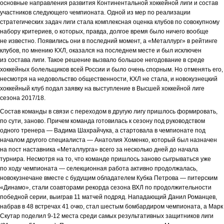
основные направления развития Континентальной хоккейной лиги и состав
участников следующего чемпионата. Одной из мер по реализации
стратегических задач лиги стала комплексная оценка клубов по совокупному
набору критериев, о которых, правда, долгое время было ничего вообще
не известно. Появились они в последний момент, а «Металлург» в рейтинге
клубов, по мнению КХЛ, оказался на последнем месте и был исключен
из состава лиги. Такое решение вызвало большое негодование в среде
хоккейных болельщиков всей России и было очень спорным. Но отменять его,
несмотря на недовольство общественности, КХЛ не стала, и новокузнецкий
хоккейный клуб подал заявку на выступление в Высшей хоккейной лиге
сезона 2017/18.
Состав команды в связи с переходом в другую лигу пришлось формировать,
по сути, заново. Причем команда готовилась к сезону под руководством
одного тренера — Вадима Шахрайчука, а стартовала в чемпионате под
началом другого специалиста — Анатолия Хоменко, который был назначен
на пост наставника «Металлурга» всего за несколько дней до начала
турнира. Несмотря на то, что команде пришлось заново сыгрываться уже
по ходу чемпионата — селекционная работа активно продолжалась,
новокузнечане вместе с будущим обладателем Кубка Петрова — питерским
«Динамо», стали соавторами рекорда сезона ВХЛ по продолжительности
победной серии, выиграв 11 матчей подряд. Нападающий Данил Романцев,
набрав в 48 встречах 41 очко, стал шестым бомбардиром чемпионата, а Марк
Скутар поделил 9-12 места среди самых результативных защитников лиги