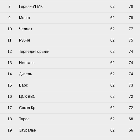
8
Горняк-УГМК
62
78
9
Молот
62
78
10
Челмет
62
77
11
Рубин
62
75
12
Торпедо-Горький
62
74
13
Ижсталь
62
74
14
Дизель
62
74
15
Барс
62
73
16
ЦСК ВВС
62
72
17
Сокол Кр
62
72
18
Торос
62
68
19
Зауралье
62
66