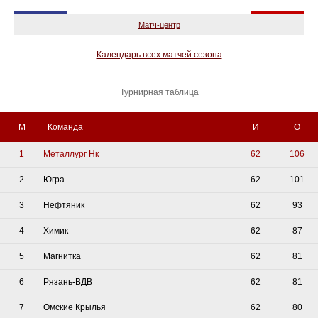
Матч-центр
Календарь всех матчей сезона
Турнирная таблица
М
Команда
И
О
1
Металлург Нк
62
106
2
Югра
62
101
3
Нефтяник
62
93
4
Химик
62
87
5
Магнитка
62
81
6
Рязань-ВДВ
62
81
7
Омские Крылья
62
80