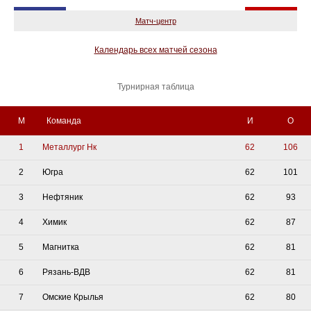
Матч-центр
Календарь всех матчей сезона
Турнирная таблица
М
Команда
И
О
1
Металлург Нк
62
106
2
Югра
62
101
3
Нефтяник
62
93
4
Химик
62
87
5
Магнитка
62
81
6
Рязань-ВДВ
62
81
7
Омские Крылья
62
80