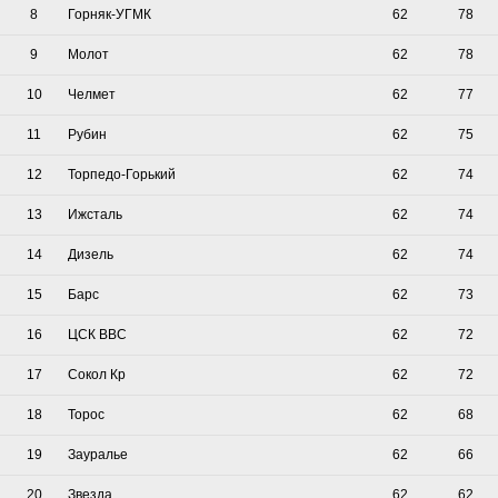
8
Горняк-УГМК
62
78
9
Молот
62
78
10
Челмет
62
77
11
Рубин
62
75
12
Торпедо-Горький
62
74
13
Ижсталь
62
74
14
Дизель
62
74
15
Барс
62
73
16
ЦСК ВВС
62
72
17
Сокол Кр
62
72
18
Торос
62
68
19
Зауралье
62
66
20
Звезда
62
62