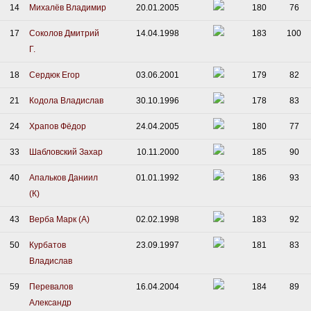
14
Михалёв Владимир
20.01.2005
180
76
17
Соколов Дмитрий
14.04.1998
183
100
Г.
18
Сердюк Егор
03.06.2001
179
82
21
Кодола Владислав
30.10.1996
178
83
24
Храпов Фёдор
24.04.2005
180
77
33
Шабловский Захар
10.11.2000
185
90
40
Апальков Даниил
01.01.1992
186
93
(К)
43
Верба Марк (А)
02.02.1998
183
92
50
Курбатов
23.09.1997
181
83
Владислав
59
Перевалов
16.04.2004
184
89
Александр