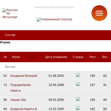
Новокузнецкий хоккейный клуб
МЕТАЛЛУРГ
Состав
Игроки
№
Игрок
Дата рождения
Страна
Рост
Вес
Вратари
42
Кондюков Валерий
01.08.2005
190
82
73
Подскребалин
10.06.1998
197
91
Никита
90
Хашин Лев
08.03.2006
185
90
94
Богданов Никита В.
13.02.1995
182
88