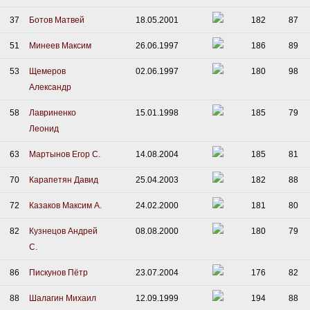
37
Ботов Матвей
18.05.2001
182
87
51
Минеев Максим
26.06.1997
186
89
53
Щемеров
02.06.1997
180
98
Александр
58
Лавриненко
15.01.1998
185
79
Леонид
63
Мартынов Егор С.
14.08.2004
185
81
70
Карапетян Давид
25.04.2003
182
88
72
Казаков Максим А.
24.02.2000
181
80
82
Кузнецов Андрей
08.08.2000
180
79
С.
86
Пискунов Пётр
23.07.2004
176
82
88
Шалагин Михаил
12.09.1999
194
88