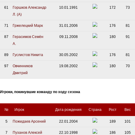
61
Горшков Александр
10.01.1991
172
73
Л. (А)
71
Гржелецкий Марк
31.01.2006
176
81
87
Герасимов Семён
09.11.2008
180
91
А.
89
Гуслистов Никита
30.05.2002
176
81
97
Овчинников
19.08.2002
180
70
Дмитрий
Игроки, покинувшие команду по ходу сезона
№
Игрок
Дата рождения
Страна
Рост
Вес
5
Пожидаев Арсений
22.01.2004
189
101
7
Пузанов Алексей
22.10.1998
186
105