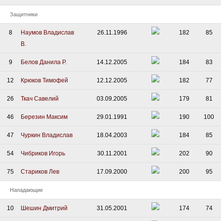
Защитники
8
Наумов Владислав
26.11.1996
182
85
В.
9
Белов Данила Р.
14.12.2005
184
83
12
Крюков Тимофей
12.12.2005
182
77
26
Ткач Савелий
03.09.2005
179
81
46
Березин Максим
29.01.1991
190
100
47
Чуркин Владислав
18.04.2003
184
85
54
Чибриков Игорь
30.11.2001
202
90
75
Стариков Лев
17.09.2000
200
95
Нападающие
10
Шешин Дмитрий
31.05.2001
174
74