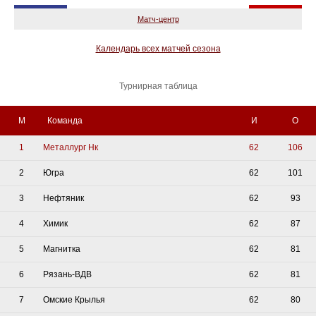
Матч-центр
Календарь всех матчей сезона
Турнирная таблица
М
Команда
И
О
1
Металлург Нк
62
106
2
Югра
62
101
3
Нефтяник
62
93
4
Химик
62
87
5
Магнитка
62
81
6
Рязань-ВДВ
62
81
7
Омские Крылья
62
80