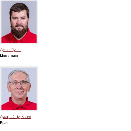
Данил Лунев
Массажист
Дмитрий Чурбаков
Врач