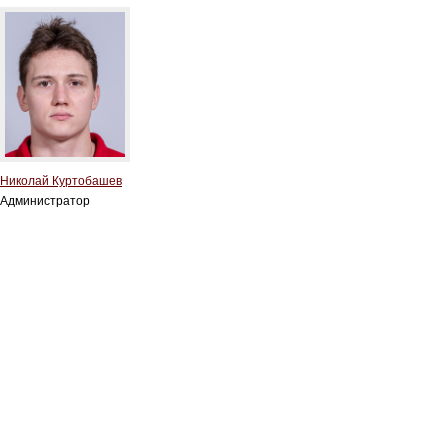
Николай Куртобашев
Администратор
Тренерский штаб
Административный штаб
Состав
Статистика игроков
Календарь игр
Турнирная таблица
Новости