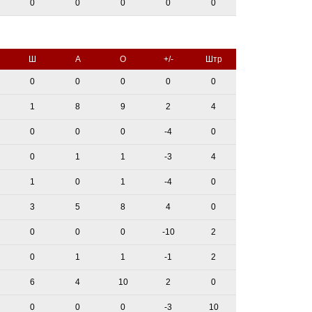
0
0
0
0
0
Ш
А
О
+/-
Штр
0
0
0
0
0
1
8
9
2
4
0
0
0
-4
0
0
1
1
-3
4
1
0
1
-4
0
3
5
8
4
0
0
0
0
-10
2
0
1
1
-1
2
6
4
10
2
0
0
0
0
-3
10