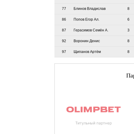
77
Блинов Владислав
8
86
Попов Егор Ал.
6
87
Герасимов Семён А.
3
92
Воронин Денис
8
97
Щипанов Артём
8
Па