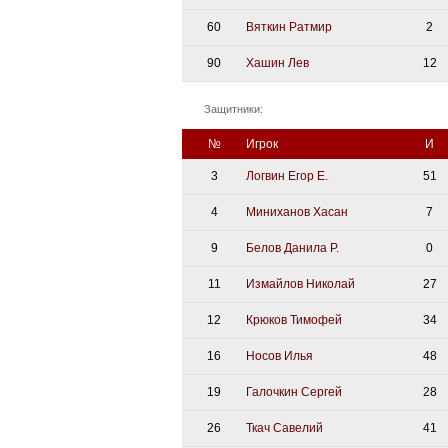
60
Вяткин Ратмир
2
Дивизион Серебряный
90
Хашин Лев
12
Академия СКА
АКМ-Юниор
Защитники:
Амурские Тигры
№
Игрок
И
Красная Машина-Юниор
3
Логвин Егор Е.
51
Крылья Советов
4
Миниханов Хасан
7
МХК Динамо-Карелия
9
Белов Данила Р.
0
МХК Спартак-МАХ
11
Измайлов Николай
27
Сахалинские Акулы
12
Крюков Тимофей
34
СМО МХК Атлант
16
Носов Илья
48
Тайфун
19
Галочкин Сергей
28
ХК Капитан
26
Ткач Савелий
41