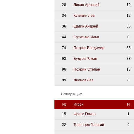
28
Лисин Арсений
12
34
Кутявин Лев
12
36
Щагин Андрей
35
44
Сутченко Илья
0
74
Петров Владимир
55
93
Будуев Роман
38
96
Нохрин Степан
18
99
Леонов Лев
8
Нападающие:
№
Игрок
И
15
Фрасс Роман
1
22
Торопцев Георгий
9