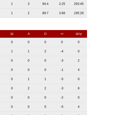
1
3
94.4
2.25
293:45
1
2
89.7
3.68
195:28
Ш
А
О
+/-
Штр
0
0
0
0
0
1
1
2
-4
0
0
0
0
-3
2
0
0
0
-1
4
0
1
1
-5
0
0
2
2
-3
6
0
0
0
-2
0
0
0
0
-5
4