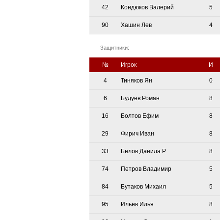
42
Кондюков Валерий
5
90
Хашин Лев
4
Защитники:
№
Игрок
И
4
Тиняков Ян
0
6
Будуев Роман
8
16
Болтов Ефим
8
29
Фирич Иван
8
33
Белов Данила Р.
8
74
Петров Владимир
5
84
Бутаков Михаил
5
95
Ильёв Илья
8