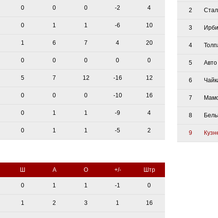
0
0
0
-2
4
2
Стал
0
1
1
-6
10
3
Ирби
1
6
7
4
20
4
Толп
0
0
0
0
0
5
Авто
5
7
12
-16
12
6
Чайк
0
0
0
-10
16
7
Мам
0
1
1
-9
4
8
Белы
0
1
1
-5
2
9
Кузн
Ш
А
О
+/-
Штр
0
1
1
-1
0
1
2
3
1
16