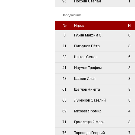
96
Нохрин Степан
1
Нападающие:
№
Игрок
И
8
Губин Максим С.
0
11
Пискунов Пётр
8
23
Шитов Семён
6
41
Наумов Трофим
8
48
Шамов Илья
8
61
Щеглов Никита
8
65
Лученков Савелий
8
69
Михеев Яромир
4
71
Гржелецкий Марк
8
76
Торопцев Георгий
7