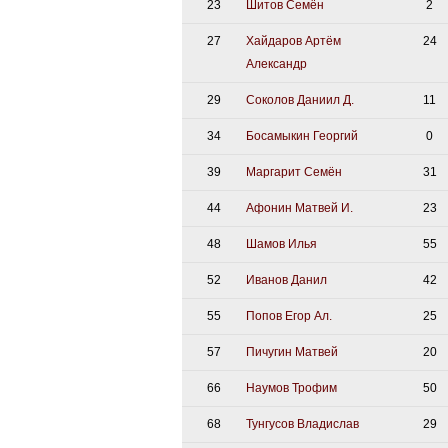
23
Шитов Семён
2
27
Хайдаров Артём
24
Александр
29
Соколов Даниил Д.
11
34
Босамыкин Георгий
0
39
Маргарит Семён
31
44
Афонин Матвей И.
23
48
Шамов Илья
55
52
Иванов Данил
42
55
Попов Егор Ал.
25
57
Пичугин Матвей
20
66
Наумов Трофим
50
68
Тунгусов Владислав
29