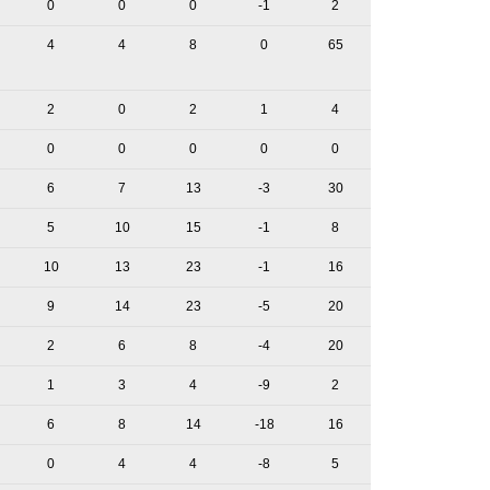
0
0
0
-1
2
4
4
8
0
65
2
0
2
1
4
0
0
0
0
0
6
7
13
-3
30
5
10
15
-1
8
10
13
23
-1
16
9
14
23
-5
20
2
6
8
-4
20
1
3
4
-9
2
6
8
14
-18
16
0
4
4
-8
5