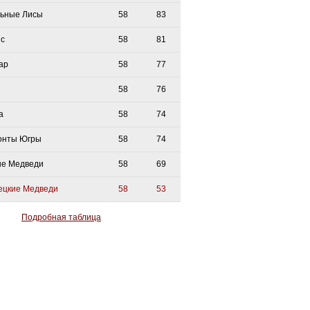
ьные Лисы
58
83
с
58
81
ар
58
77
58
76
а
58
74
онты Югры
58
74
е Медведи
58
69
ецкие Медведи
58
53
Подробная таблица