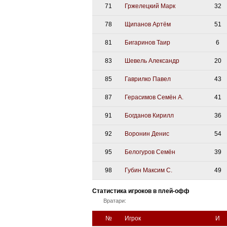
71
Гржелецкий Марк
32
78
Щипанов Артём
51
81
Бигаринов Таир
6
83
Шевель Александр
20
85
Гаврилко Павел
43
87
Герасимов Семён А.
41
91
Богданов Кирилл
36
92
Воронин Денис
54
95
Белогуров Семён
39
98
Губин Максим С.
49
Статистика игроков в плей-офф
Вратари:
№
Игрок
И