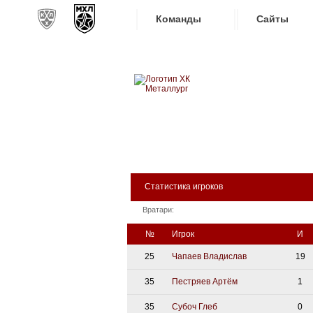
Команды
Сайты
Новокузнецкий хоккейн
Конференция «Запад»
Сайты
МЕТАЛЛУРГ
Дивизион Золотой
Академия Михайлова
Видеот
Алмаз
Хайлай
БИЛЕТЫ
КЛУБ
АРЕНА
Динамо-Шинник
Текстов
Красная Армия
Статистика игроков
Интерне
Локо
Вратари:
Прилож
МХК Динамо СПб
№
Игрок
И
МХК Динамо-М
25
Чапаев Владислав
19
МХК Спартак
35
Пестряев Артём
1
СКА-1946
35
Субоч Глеб
0