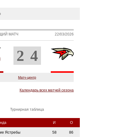
р
ЩИЙ МАТЧ
22/03/2026
2
4
Матч-центр
Календарь всех матчей сезона
Турнирная таблица
нда
И
О
ие Ястребы
58
86