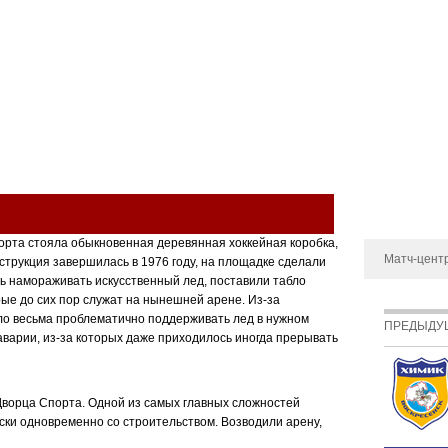
ый клуб
КОМАНДА
МОЛОДЁЖНАЯ КОМАНДА
МЕДИА
МАГА
О Дворце сп
орта стояла обыкновенная деревянная хоккейная коробка,
Матч-цент
струкция завершилась в 1976 году, на площадке сделали
ь намораживать искусственный лед, поставили табло
рые до сих пор служат на нынешней арене. Из-за
ло весьма проблематично поддерживать лед в нужном
ПРЕДЫДУ
 аварии, из-за которых даже приходилось иногда прерывать
 Дворца Спорта. Одной из самых главных сложностей
ески одновременно со строительством. Возводили арену,