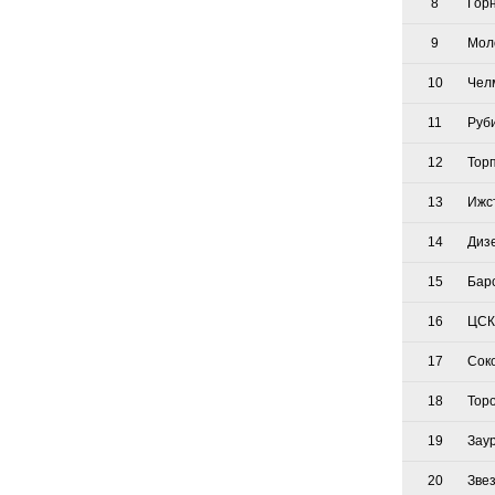
8
Гор
9
Мол
10
Чел
11
Руб
12
Тор
13
Ижс
14
Диз
15
Бар
16
ЦСК
17
Сок
18
Тор
19
Зау
20
Зве