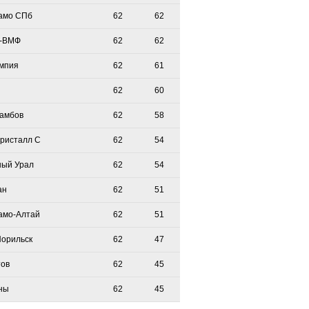
амо СПб
62
62
-ВМФ
62
62
мпия
62
61
62
60
Тамбов
62
58
Кристалл С
62
54
ый Урал
62
54
ан
62
51
амо-Алтай
62
51
Норильск
62
47
тов
62
45
ны
62
45