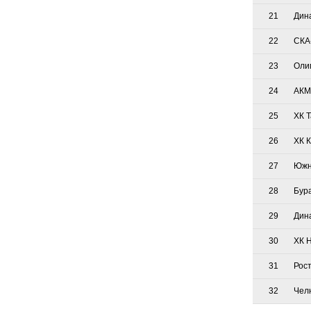
21
Дин
22
СКА
23
Оли
24
АКМ
25
ХК 
26
ХК 
27
Южн
28
Бур
29
Дин
30
ХК 
31
Рос
32
Чел