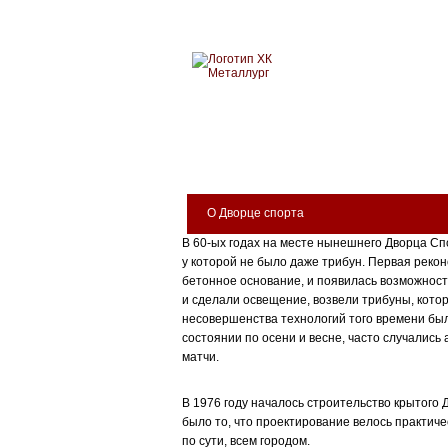
Новокузнецкий хоккейн
МЕТАЛЛУРГ
БИЛЕТЫ
КЛУБ
АРЕНА
О Дворце спорта
В 60-ых годах на месте нынешнего Дворца Сп
у которой не было даже трибун. Первая рекон
бетонное основание, и появилась возможност
и сделали освещение, возвели трибуны, кото
несовершенства технологий того времени бы
состоянии по осени и весне, часто случались
матчи.
В 1976 году началось строительство крытого
было то, что проектирование велось практич
по сути, всем городом.