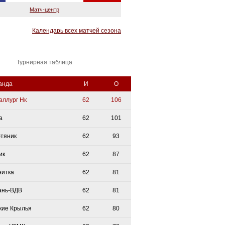
Матч-центр
Календарь всех матчей сезона
Турнирная таблица
анда
И
О
аллург Нк
62
106
а
62
101
тяник
62
93
ик
62
87
нитка
62
81
ань-ВДВ
62
81
кие Крылья
62
80