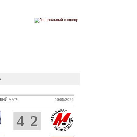
ЗИН
ФАН-ЗОНА
СДЮСШОР
орта
р
ЩИЙ МАТЧ
10/05/2026
4
2