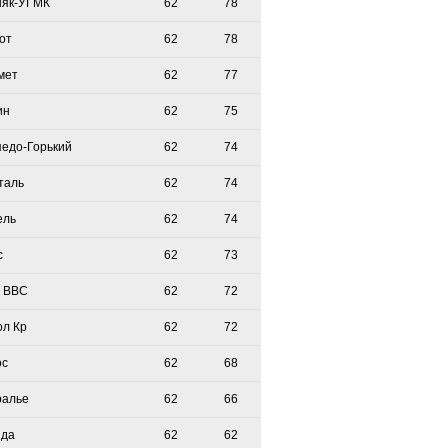
няк-УГМК
62
78
от
62
78
мет
62
77
ин
62
75
педо-Горький
62
74
таль
62
74
ель
62
74
с
62
73
 ВВС
62
72
ол Кр
62
72
ос
62
68
ралье
62
66
зда
62
62