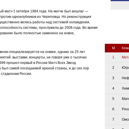
й матч 1 октября 1984 года. На матче был аншлаг —
 против одноклубников из Череповца. Но реконструкция
ущественно велись работы над системой охлаждения,
оспособность системы, прослужила до 2008 года. Во время
дование было полностью заменено на новое,
М
Ком
ном специализируется на хоккее, однако за 25 лет
ятий: выставки, концерты, не говоря уже о тысячах
1
Мет
999 прошел первый в России Матч Всех Звезд.
2
Югр
 был самой посещаемой ареной страны, и до сих пор
 стадионам России.
3
Неф
4
Хим
5
Маг
6
Ряз
7
Омс