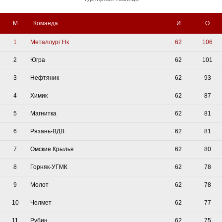
М
Команда
И
О
1
Металлург Нк
62
106
2
Югра
62
101
3
Нефтяник
62
93
4
Химик
62
87
5
Магнитка
62
81
6
Рязань-ВДВ
62
81
7
Омские Крылья
62
80
8
Горняк-УГМК
62
78
9
Молот
62
78
10
Челмет
62
77
11
Рубин
62
75