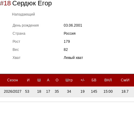
#18
Сердюк Егор
Нападающий
День рождения
03.06.2001
Страна
Россия
Рост
179
Вес
82
Хват
Левый хват
Сезон
И
Ш
А
О
Штр
+/-
БВ
ВНЛ
См/И
2026/2027
53
18
17
35
34
19
145
15:00
18.7
Тренерский штаб
Административный штаб
Состав