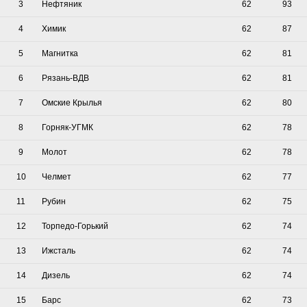
3
Нефтяник
62
93
4
Химик
62
87
5
Магнитка
62
81
6
Рязань-ВДВ
62
81
7
Омские Крылья
62
80
8
Горняк-УГМК
62
78
9
Молот
62
78
10
Челмет
62
77
11
Рубин
62
75
12
Торпедо-Горький
62
74
13
Ижсталь
62
74
14
Дизель
62
74
15
Барс
62
73