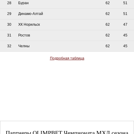
28
Буран
62
51
29
Динамо-Алтай
62
51
30
ХК Норильск
62
47
31
Ростов
62
45
32
Челны
62
45
Подробная таблица
Партнеры OLIMPBET Чемпионата МХЛ сезона