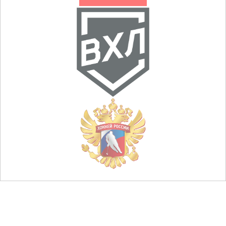
© НХК «Металлург», 2013 — 2026
club@metallurg-nk.ru