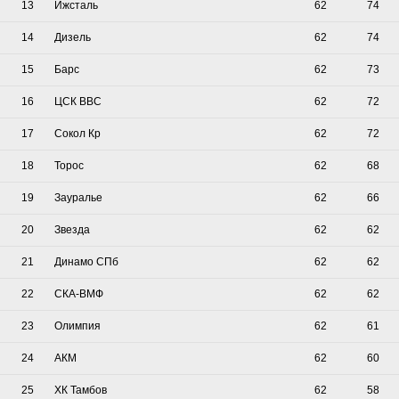
13
Ижсталь
62
74
14
Дизель
62
74
15
Барс
62
73
16
ЦСК ВВС
62
72
17
Сокол Кр
62
72
18
Торос
62
68
19
Зауралье
62
66
20
Звезда
62
62
21
Динамо СПб
62
62
22
СКА-ВМФ
62
62
23
Олимпия
62
61
24
АКМ
62
60
25
ХК Тамбов
62
58