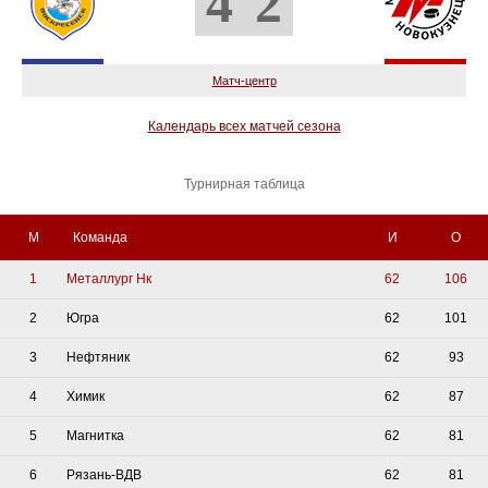
4
2
Матч-центр
Календарь всех матчей сезона
Турнирная таблица
М
Команда
И
О
1
Металлург Нк
62
106
2
Югра
62
101
3
Нефтяник
62
93
4
Химик
62
87
5
Магнитка
62
81
6
Рязань-ВДВ
62
81