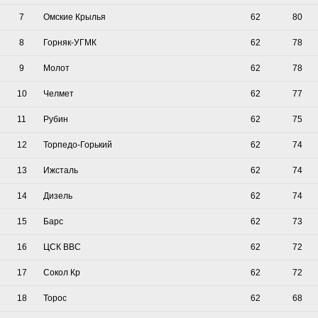
7
Омские Крылья
62
80
8
Горняк-УГМК
62
78
9
Молот
62
78
10
Челмет
62
77
11
Рубин
62
75
12
Торпедо-Горький
62
74
13
Ижсталь
62
74
14
Дизель
62
74
15
Барс
62
73
16
ЦСК ВВС
62
72
17
Сокол Кр
62
72
18
Торос
62
68