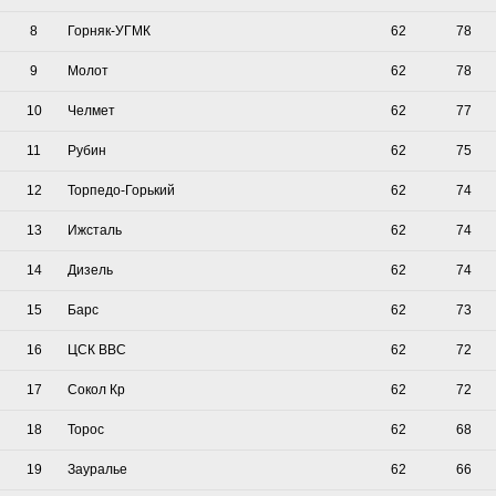
8
Горняк-УГМК
62
78
9
Молот
62
78
10
Челмет
62
77
11
Рубин
62
75
12
Торпедо-Горький
62
74
13
Ижсталь
62
74
14
Дизель
62
74
15
Барс
62
73
16
ЦСК ВВС
62
72
17
Сокол Кр
62
72
18
Торос
62
68
19
Зауралье
62
66