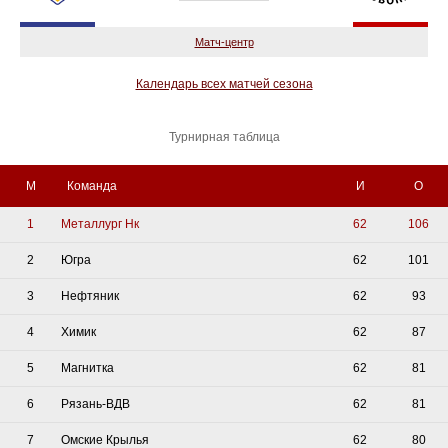
Матч-центр
Календарь всех матчей сезона
Турнирная таблица
М
Команда
И
О
1
Металлург Нк
62
106
2
Югра
62
101
3
Нефтяник
62
93
4
Химик
62
87
5
Магнитка
62
81
6
Рязань-ВДВ
62
81
7
Омские Крылья
62
80