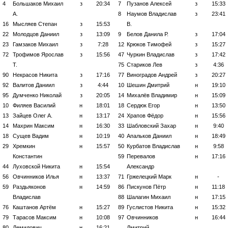
4
Большаков Михаил
з
20:34
7
Пузанов Алексей
з
15:33
А.
8
Наумов Владислав
з
23:41
16
Мысляев Степан
з
15:53
В.
22
Молодцов Даниил
з
13:09
9
Белов Данила Р.
з
17:04
23
Гамзаков Михаил
з
7:28
12
Крюков Тимофей
з
15:27
72
Трофимов Ярослав
з
15:56
47
Чуркин Владислав
з
17:42
Т.
75
Стариков Лев
з
4:36
90
Некрасов Никита
з
17:16
77
Виноградов Андрей
з
20:27
92
Валитов Даниил
з
4:44
10
Шешин Дмитрий
н
19:10
95
Думченко Николай
з
20:05
14
Михалёв Владимир
н
15:09
10
Филяев Василий
н
18:01
18
Сердюк Егор
н
13:50
13
Зайцев Олег А.
н
13:17
24
Храпов Фёдор
н
15:56
14
Махрин Максим
н
16:30
33
Шабловский Захар
н
9:40
18
Сущев Вадим
н
10:19
40
Апальков Даниил
н
18:49
29
Хремкин
н
15:57
50
Курбатов Владислав
н
9:58
Константин
59
Перевалов
н
17:16
44
Луховской Никита
н
15:54
Александр
56
Овчинников Илья
н
13:37
71
Гржелецкий Марк
н
-
59
Раздьяконов
н
14:59
86
Пискунов Пётр
н
11:18
Владислав
88
Шалагин Михаил
н
17:15
76
Каштанов Артём
н
15:27
89
Гуслистов Никита
н
15:32
79
Тарасов Максим
н
10:08
97
Овчинников
н
16:44
80
Демидович
н
16:21
Дмитрий