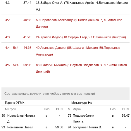
4:1
37:44
13.Зайцев Олег А. (76.Каштанов Артём, 4.Большаков Михаил
А.)
4:2
40:36
59.Перевалов Александр (9.Белов Данила Р., 40.Апальков
Даниил)
4:3
41:28
24.Храпов Фёдор (18.Сердюк Егор, 97.Овчинников Дмитрий)
4:4
5x4
44:16
40.Апальков Даниил (88.Шалагин Михаил, 59.Перевалов
Александр)
4:5
5x4
59:08
88.Шалагин Михаил (8.Наумов Владислав В., 97.Овчинников
Дмитрий)
Составы команд (кликните по любому полю для сортировки)
Горняк-УГМК
Металлург Нк
N
Игрок
Поз
ВНЛ
N
Игрок
Поз
ВНЛ
30
Новосёлов Никита
в
-
73
Подскребалин
в
59:47
Д.
Никита
93
Ромашкин Павел
в
59:08
94
Богданов Никита В.
в
-