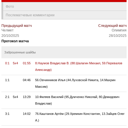
Фото
Послематчевые комментарии
Предыдущий матч
Следующий матч
Челмет
Олимпия
20/10/2025
28/10/2025
Протокол матча
Заброшенные шайбы
0:1
5x4
01:55
8.Наумов Владислав В. (88.Шалагин Михаил, 59.Перевалов
Александр)
1:1
04:46
56.Овчинников Илья (44.Луховской Никита, 14.Махрин
Максим)
2:1
5x4
13:29
10.Филяев Василий (95.Думченко Николай, 80.Демидович
Владислав)
3:1
14:02
76.Каштанов Артём (29.Хремкин Константин, 13.Зайцев Олег
А.)