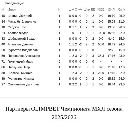
Нападающие
N
Игрок
И
Ш
А
О
+/-
Штр
БВ
%БВ
ВНЛ
См/и
10
Шешин Дмитрий
1
0
0
0
0
0
2
0.0
19:10
25.0
14
Михалёв Владимир
1
0
0
0
0
0
1
0.0
15:09
21.0
18
Сердюк Егор
1
0
1
1
1
2
3
0.0
13:50
20.0
24
Храпов Фёдор
1
1
0
1
1
0
1
100.0
15:56
22.0
33
Шабловский Захар
1
0
0
0
0
0
2
0.0
9:40
15.0
40
Апальков Даниил
1
1
1
2
-2
2
2
50.0
18:49
24.0
50
Курбатов Владислав
1
0
0
0
0
0
0
-
9:58
15.0
59
Перевалов Александр
1
1
2
3
-2
0
3
33.3
17:16
23.0
71
Гржелецкий Марк
0
0
0
0
0
0
0
-
-
-
86
Пискунов Пётр
1
0
0
0
0
0
1
0.0
11:18
17.0
88
Шалагин Михаил
1
1
2
3
-2
0
4
25.0
17:15
22.0
89
Гуслистов Никита
1
0
0
0
0
0
2
0.0
15:32
24.0
97
Овчинников Дмитрий
1
0
2
2
1
0
1
0.0
16:44
23.0
Партнеры OLIMPBET Чемпионата МХЛ сезона
2025/2026