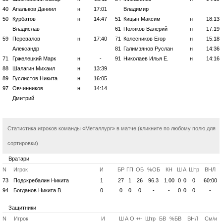
40
Апальков Даниил
н
17:01
Владимир
50
Курбатов
н
14:47
51
Кицын Максим
н
18:13
Владислав
61
Поляков Валерий
н
17:19
59
Перевалов
н
17:40
71
Колесников Егор
н
15:18
Александр
81
Галимзянов Руслан
н
14:36
71
Гржелецкий Марк
н
-
91
Николаев Илья Е.
н
14:16
88
Шалагин Михаил
н
13:39
89
Гуслистов Никита
н
16:05
97
Овчинников
н
14:14
Дмитрий
Статистика игроков команды «Металлург» в матче (кликните по любому полю для
сортировки)
Вратари
N
Игрок
И
БР
ГП
ОБ
%ОБ
КН
Ш
А
Штр
ВНЛ
73
Подскребалин Никита
1
27
1
26
96.3
1.00
0
0
0
60:00
94
Богданов Никита В.
0
0
0
0
-
-
0
0
0
-
Защитники
N
Игрок
И
Ш
А
О
+/-
Штр
БВ
%БВ
ВНЛ
См/и