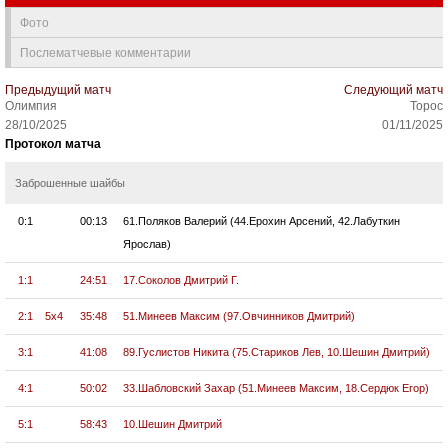
Фото
Послематчевые комментарии
Предыдущий матч
Следующий матч
Олимпия
Торос
28/10/2025
01/11/2025
Протокол матча
Заброшенные шайбы
0:1
00:13
61.Поляков Валерий (44.Ерохин Арсений, 42.Лабуткин
Ярослав)
1:1
24:51
17.Соколов Дмитрий Г.
2:1
5x4
35:48
51.Минеев Максим (97.Овчинников Дмитрий)
3:1
41:08
89.Гуслистов Никита (75.Стариков Лев, 10.Шешин Дмитрий)
4:1
50:02
33.Шабловский Захар (51.Минеев Максим, 18.Сердюк Егор)
5:1
58:43
10.Шешин Дмитрий