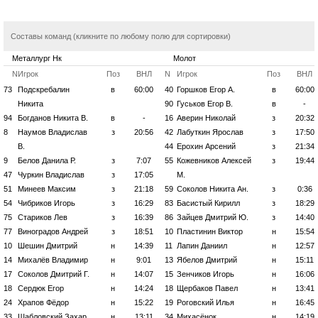
Составы команд (кликните по любому полю для сортировки)
Металлург Нк
Молот
N
Игрок
Поз
ВНЛ
N
Игрок
Поз
ВНЛ
73
Подскребалин
в
60:00
40
Горшков Егор А.
в
60:00
Никита
90
Гуськов Егор В.
в
-
94
Богданов Никита В.
в
-
16
Аверин Николай
з
20:32
8
Наумов Владислав
з
20:56
42
Лабуткин Ярослав
з
17:50
В.
44
Ерохин Арсений
з
21:34
9
Белов Данила Р.
з
7:07
55
Кожевников Алексей
з
19:44
47
Чуркин Владислав
з
17:05
М.
51
Минеев Максим
з
21:18
59
Соколов Никита Ан.
з
0:36
54
Чибриков Игорь
з
16:29
83
Басистый Кирилл
з
18:29
75
Стариков Лев
з
16:39
86
Зайцев Дмитрий Ю.
з
14:40
77
Виноградов Андрей
з
18:51
10
Пластинин Виктор
н
15:54
10
Шешин Дмитрий
н
14:39
11
Лапин Даниил
н
12:57
14
Михалёв Владимир
н
9:01
13
Ябелов Дмитрий
н
15:11
17
Соколов Дмитрий Г.
н
14:07
15
Зенчиков Игорь
н
16:06
18
Сердюк Егор
н
14:24
18
Щербаков Павел
н
13:41
24
Храпов Фёдор
н
15:22
19
Роговский Илья
н
16:45
33
Шабловский Захар
н
13:11
34
Михасёнок
н
14:19