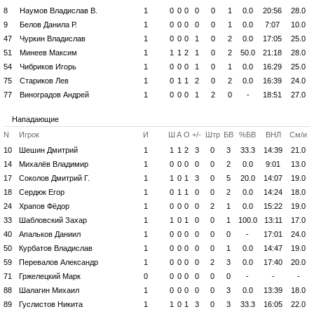
8
Наумов Владислав В.
1
0
0
0
0
0
1
0.0
20:56
28.0
9
Белов Данила Р.
1
0
0
0
0
0
1
0.0
7:07
10.0
47
Чуркин Владислав
1
0
0
0
1
0
2
0.0
17:05
25.0
51
Минеев Максим
1
1
1
2
1
0
2
50.0
21:18
28.0
54
Чибриков Игорь
1
0
0
0
1
0
1
0.0
16:29
25.0
75
Стариков Лев
1
0
1
1
2
0
2
0.0
16:39
24.0
77
Виноградов Андрей
1
0
0
0
1
2
0
-
18:51
27.0
Нападающие
N
Игрок
И
Ш
А
О
+/-
Штр
БВ
%БВ
ВНЛ
См/и
10
Шешин Дмитрий
1
1
1
2
3
0
3
33.3
14:39
21.0
14
Михалёв Владимир
1
0
0
0
0
0
2
0.0
9:01
13.0
17
Соколов Дмитрий Г.
1
1
0
1
3
0
5
20.0
14:07
19.0
18
Сердюк Егор
1
0
1
1
0
0
2
0.0
14:24
18.0
24
Храпов Фёдор
1
0
0
0
0
2
1
0.0
15:22
19.0
33
Шабловский Захар
1
1
0
1
0
0
1
100.0
13:11
17.0
40
Апальков Даниил
1
0
0
0
0
0
0
-
17:01
24.0
50
Курбатов Владислав
1
0
0
0
0
0
1
0.0
14:47
19.0
59
Перевалов Александр
1
0
0
0
0
2
3
0.0
17:40
20.0
71
Гржелецкий Марк
0
0
0
0
0
0
0
-
-
-
88
Шалагин Михаил
1
0
0
0
0
0
3
0.0
13:39
18.0
89
Гуслистов Никита
1
1
0
1
3
0
3
33.3
16:05
22.0