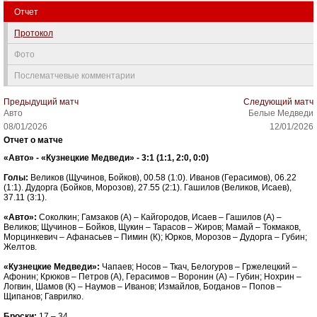
Отчет
Протокол
Фото
Послематчевые комментарии
Предыдущий матч
Следующий матч
Авто
Белые Медведи
08/01/2026
12/01/2026
Отчет о матче
«Авто» - «Кузнецкие Медведи» - 3:1 (1:1, 2:0, 0:0)
Голы:
Великов (Щучинов, Бойков), 00.58 (1:0). Иванов (Герасимов), 06.22
(1:1). Дудорга (Бойков, Морозов), 27.55 (2:1). Гашилов (Великов, Исаев),
37.11 (3:1).
«Авто»:
Соколкин; Гамзаков (А) – Кайгородов, Исаев – Гашилов (А) –
Великов; Щучинов – Бойков, Щукин – Тарасов – Жиров; Мамай – Токмаков,
Морцинкевич – Афанасьев – Пимин (К); Юрков, Морозов – Дудорга – Губин;
Желтов.
«Кузнецкие Медведи»:
Чапаев; Носов – Ткач, Белогуров – Гржелецкий –
Афонин; Крюков – Петров (А), Герасимов – Воронин (А) – Губин; Нохрин –
Логвин, Шамов (К) – Наумов – Иванов; Измайлов, Богданов – Попов –
Щипанов; Гаврилко.
Броски:
17 – 34