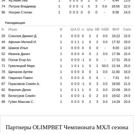
34
Кутявин Лев
1
0
0
0
0
2
0
-
8:44
13.0
74
Петров Владимир
1
0
0
0
-1
0
3
0.0
18:56
22.0
96
Нохрин Степан
1
0
0
0
0
0
0
-
9:39
14.0
Нападающие
N
Игрок
И
Ш
А
О
+/-
Штр
БВ
%БВ
ВНЛ
См/и
29
Соколов Даниил Д.
1
0
0
0
0
2
2
0.0
16:22
22.0
44
Афонин Матвей И.
1
0
1
1
1
0
2
0.0
17:32
20.0
48
Шамов Илья
1
0
0
0
0
0
0
-
8:20
12.0
52
Иванов Данил
1
0
0
0
0
0
1
0.0
17:36
22.0
55
Попов Егор Ал.
1
0
0
0
-1
0
0
-
17:31
25.0
71
Гржелецкий Марк
1
1
0
1
1
0
2
50.0
21:34
25.0
78
Щипанов Артём
1
0
0
0
0
0
1
0.0
11:00
16.0
85
Гаврилко Павел
1
0
0
0
0
0
0
-
7:31
9.0
87
Герасимов Семён А.
1
0
0
0
-1
0
3
0.0
18:00
21.0
92
Воронин Денис
1
0
1
1
1
0
2
0.0
22:08
26.0
95
Белогуров Семён
1
0
0
0
-1
0
2
0.0
19:02
24.0
98
Губин Максим С.
1
0
0
0
0
2
3
0.0
14:29
20.0
Партнеры OLIMPBET Чемпионата МХЛ сезона