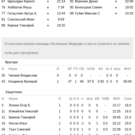
67
Щеколдин Кирилл
н
21:14
92
Воронин Денис
н
22:08
76
Хейбатов Януш
н
7:34
95
Белогуров Семён
н
19:02
77
Гатауллин Артур А.
н
12:44
98
Губин Максим С.
н
14:29
81
Сокольский Иван
н
9:59
88
Киреев Тимофей
н
18:25
Статистика игроков команды «Кузнецкие Медведи» в матче (кликните по любому
полю для сортировки)
Вратари
N
Игрок
И
БР
ГП
ОБ
%ОБ
КН
Ш
А
Штр
ВНЛ
25
Чапаев Владислав
0
0
0
0
-
-
0
0
0
-
42
Кондюков Валерий
1
47
1
46
97.9
0.92
0
0
0
65:00
Защитники
N
Игрок
И
Ш
А
О
+/-
Штр
БВ
%БВ
ВНЛ
См/и
3
Логвин Егор Е.
1
0
0
0
0
0
0
-
12:17
16.0
11
Измайлов Николай
1
0
0
0
0
0
0
-
12:25
16.0
12
Крюков Тимофей
1
0
0
0
1
0
2
0.0
18:45
21.0
16
Носов Илья
1
0
0
0
-1
0
1
0.0
15:12
19.0
26
Ткач Савелий
1
0
0
0
1
0
1
0.0
22:38
22.0