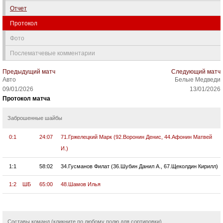
Отчет
Протокол
Фото
Послематчевые комментарии
Предыдущий матч
Следующий матч
Авто
Белые Медведи
09/01/2026
13/01/2026
Протокол матча
Заброшенные шайбы
0:1
24:07
71.Гржелецкий Марк (92.Воронин Денис, 44.Афонин Матвей
И.)
1:1
58:02
34.Гусманов Филат (36.Шубин Данил А., 67.Щеколдин Кирилл)
1:2
ШБ
65:00
48.Шамов Илья
Составы команд (кликните по любому полю для сортировки)