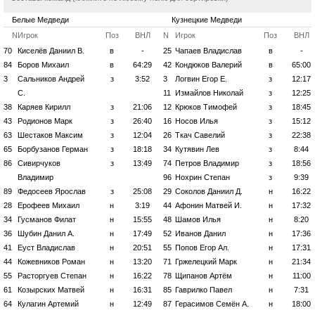
Белые Медведи
Кузнецкие Медведи
N
Игрок
Поз
ВНЛ
N
Игрок
Поз
ВНЛ
70
Киселёв Даниил В.
в
-
25
Чапаев Владислав
в
-
84
Боров Михаил
в
64:29
42
Кондюков Валерий
в
65:00
3
Сальников Андрей
з
3:52
3
Логвин Егор Е.
з
12:17
С.
11
Измайлов Николай
з
12:25
38
Каряев Кирилл
з
21:06
12
Крюков Тимофей
з
18:45
43
Родионов Марк
з
26:40
16
Носов Илья
з
15:12
63
Шестаков Максим
з
12:04
26
Ткач Савелий
з
22:38
65
Борбузанов Герман
з
18:18
34
Кутявин Лев
з
8:44
86
Сивирчуков
з
13:49
74
Петров Владимир
з
18:56
Владимир
96
Нохрин Степан
з
9:39
89
Федосеев Ярослав
з
25:08
29
Соколов Даниил Д.
н
16:22
28
Ерофеев Михаил
н
3:19
44
Афонин Матвей И.
н
17:32
34
Гусманов Филат
н
15:55
48
Шамов Илья
н
8:20
36
Шубин Данил А.
н
17:49
52
Иванов Данил
н
17:36
41
Еуст Владислав
н
20:51
55
Попов Егор Ал.
н
17:31
44
Кожевников Роман
н
13:20
71
Гржелецкий Марк
н
21:34
55
Расторгуев Степан
н
16:22
78
Щипанов Артём
н
11:00
61
Козырских Матвей
н
16:31
85
Гаврилко Павел
н
7:31
64
Кулагин Артемий
н
12:49
87
Герасимов Семён А.
н
18:00