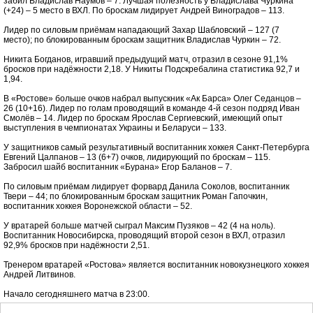
забил Владислав Наумов – 7. Лучшая полезность у Владислава Чуркина
(+24) – 5 место в ВХЛ. По броскам лидирует Андрей Виноградов – 113.
Лидер по силовым приёмам нападающий Захар Шабловский – 127 (7
место); по блокированным броскам защитник Владислав Чуркин – 72.
Никита Богданов, игравший предыдущий матч, отразил в сезоне 91,1%
бросков при надёжности 2,18. У Никиты Подскребалина статистика 92,7 и
1,94.
В «Ростове» больше очков набрал выпускник «Ак Барса» Олег Седанцов –
26 (10+16). Лидер по голам проводящий в команде 4-й сезон подряд Иван
Смолёв – 14. Лидер по броскам Ярослав Сергиевский, имеющий опыт
выступления в чемпионатах Украины и Беларуси – 133.
У защитников самый результативный воспитанник хоккея Санкт-Петербурга
Евгений Цалпанов – 13 (6+7) очков, лидирующий по броскам – 115.
Забросил шайб воспитанник «Бурана» Егор Баланов – 7.
По силовым приёмам лидирует форвард Данила Соколов, воспитанник
Твери – 44; по блокированным броскам защитник Роман Гапочкин,
воспитанник хоккея Воронежской области – 52.
У вратарей больше матчей сыграл Максим Пузяков – 42 (4 на ноль).
Воспитанник Новосибирска, проводящий второй сезон в ВХЛ, отразил
92,9% бросков при надёжности 2,51.
Тренером вратарей «Ростова» является воспитанник новокузнецкого хоккея
Андрей Литвинов.
Начало сегодняшнего матча в 23:00.