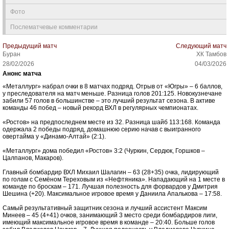
Фото
Послематчевые комментарии
Предыдущий матч
Следующий матч
Буран
ХК Тамбов
28/02/2026
04/03/2026
Анонс матча
«Металлург» набрал очки в 8 матчах подряд. Отрыв от «Югры» – 6 баллов,
у преследователя на матч меньше. Разница голов 201:125. Новокузнечане
забили 57 голов в большинстве – это лучший результат сезона. В активе
команды 46 побед – новый рекорд ВХЛ в регулярных чемпионатах.
«Ростов» на предпоследнем месте из 32. Разница шайб 113:168. Команда
одержала 2 победы подряд, домашнюю серию начав с выигранного
овертайма у «Динамо-Алтай» (2:1).
«Металлург» дома победил «Ростов» 3:2 (Чуркин, Сердюк, Горшков –
Цалпанов, Макаров).
Главный бомбардир ВХЛ Михаил Шалагин – 63 (28+35) очка, лидирующий
по голам с Семёном Тереховым из «Нефтяника». Нападающий на 1 месте в
команде по броскам – 171. Лучшая полезность для форвардов у Дмитрия
Шешина (+20). Максимальное игровое время у Даниила Апалькова – 17:58.
Самый результативный защитник сезона и лучший ассистент Максим
Минеев – 45 (4+41) очков, занимающий 3 место среди бомбардиров лиги,
имеющий максимальное игровое время в команде – 20:40. Больше голов