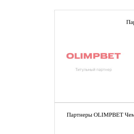
Па
Партнеры OLIMPBET Чемпи