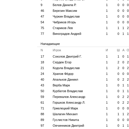
9
Белов Данила Р.
1
0
0
0
46
Березин Максим
1
0
0
0
47
Чуркин Владислав
1
0
0
0
54
Чибриков Игорь
1
0
0
0
75
Стариков Лев
1
1
1
2
77
Виноградов Андрей
1
0
1
1
Нападающие
N
Игрок
И
Ш
А
17
Соколов Дмитрий Г.
1
1
0
1
18
Сердюк Егор
1
2
0
2
21
Кодола Владислав
1
2
0
2
24
Храпов Фёдор
1
0
0
0
40
Апальков Даниил
1
0
2
2
43
Верба Марк
1
0
1
1
50
Курбатов Владислав
1
0
1
1
59
Перевалов Александр
1
0
2
2
61
Горшков Александр Л.
1
0
2
2
71
Гржелецкий Марк
1
0
0
0
88
Шалагин Михаил
1
1
1
2
89
Гуслистов Никита
1
0
0
0
97
Овчинников Дмитрий
1
0
1
1