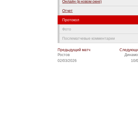
Онлайн (в новом окне)
Отчет
Протокол
Фото
Послематчевые комментарии
Предыдущий матч
Следующи
Ростов
Динамо
02/03/2026
10/