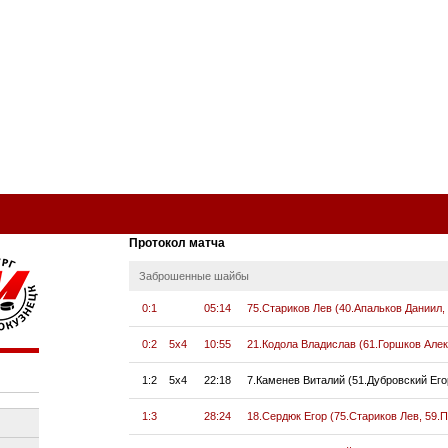
ый клуб
КОМАНДА
МОЛОДЁЖНАЯ КОМАНДА
МЕДИА
МАГА
Протокол матча
Заброшенные шайбы
0:1
05:14
75.Стариков Лев (40.Апальков Даниил,
0:2
5x4
10:55
21.Кодола Владислав (61.Горшков Алек
1:2
5x4
22:18
7.Каменев Виталий (51.Дубровский Его
1:3
28:24
18.Сердюк Егор (75.Стариков Лев, 59.