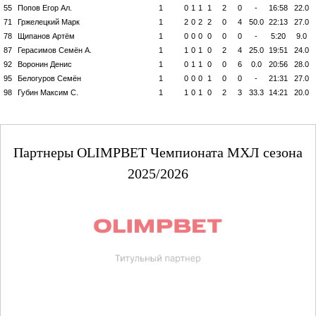
55
Попов Егор Ал.
1
0
1
1
1
2
0
-
16:58
22.0
71
Гржелецкий Марк
1
2
0
2
2
0
4
50.0
22:13
27.0
78
Щипанов Артём
1
0
0
0
0
0
0
-
5:20
9.0
87
Герасимов Семён А.
1
1
0
1
0
2
4
25.0
19:51
24.0
92
Воронин Денис
1
0
1
1
0
0
6
0.0
20:56
28.0
95
Белогуров Семён
1
0
0
0
1
0
0
-
21:31
27.0
98
Губин Максим С.
1
1
0
1
0
2
3
33.3
14:21
20.0
Партнеры OLIMPBET Чемпионата МХЛ сезона
2025/2026