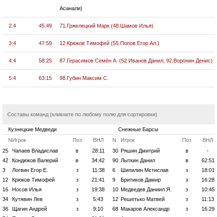
Асанали)
2:4
45:49
71.Гржелецкий Марк (48.Шамов Илья)
3:4
47:59
12.Крюков Тимофей (55.Попов Егор Ал.)
4:4
58:25
87.Герасимов Семён А. (52.Иванов Данил, 92.Воронин Денис)
5:4
63:15
98.Губин Максим С.
Составы команд (кликните по любому полю для сортировки)
Кузнецкие Медведи
Снежные Барсы
N
Игрок
Поз
ВНЛ
N
Игрок
Поз
ВНЛ
25
Чапаев Владислав
в
28:11
30
Ряшин Дмитрий
в
-
42
Кондюков Валерий
в
34:42
90
Лыткин Данил
в
62:51
3
Логвин Егор Е.
з
11:38
6
Шипилин Мстислав
з
18:01
12
Крюков Тимофей
з
21:41
9
Бритиков Дамир
з
16:28
16
Носов Илья
з
19:38
10
Медведев Даниил Я.
з
10:45
34
Кутявин Лев
з
5:43
12
Решетько Матвей
з
11:13
36
Щагин Андрей
з
9:10
68
Макаров Александр
з
16:29