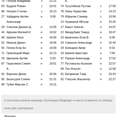
74
Петров Владимир
з
21:21
А.
93
Будуев Роман
з
10:51
74
Тусупбеков Руслан
з
17:59
96
Нохрин Степан
з
16:13
76
Зияш Нурислам
з
14:23
27
Хайдаров Артём
н
5:00
78
Ибрагим Санжар
з
10:56
Александр
13
Нуржанов Айтуар
н
15:20
29
Соколов Даниил Д.
н
14:05
17
Бакыт Алихан
н
14:07
44
Афонин Матвей И.
н
10:02
22
Миндубаев Тимур
н
19:47
48
Шамов Илья
н
16:56
23
Кравченко Егор В.
н
9:38
52
Иванов Данил
н
18:06
24
Симахин Александр
н
15:44
55
Попов Егор Ал.
н
16:58
29
Алпкарин Амир
н
9:15
71
Гржелецкий Марк
н
22:13
33
Киреев Аристарх
н
7:00
78
Щипанов Артём
н
5:20
47
Перкин Александр
н
17:02
87
Герасимов Семён
н
19:51
77
Русланулы Асанали
н
22:57
А.
89
Тен Ильхён
н
12:58
92
Воронин Денис
н
20:56
91
Бигаринов Таир
н
20:43
95
Белогуров Семён
н
21:31
92
Тлеухан Жахангер
н
22:27
98
Губин Максим С.
н
14:21
Статистика игроков команды «Кузнецкие Медведи» в матче (кликните по любому
полю для сортировки)
Вратари