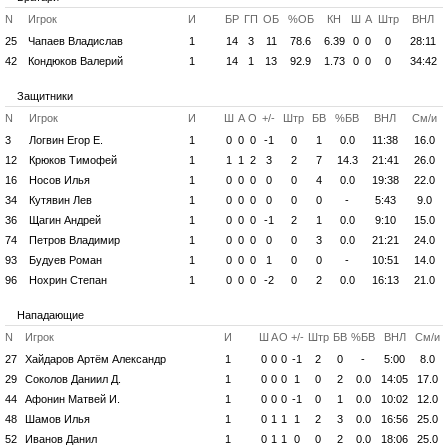
N
Игрок
И
БР
ГП
ОБ
%ОБ
КН
Ш
А
Штр
ВНЛ
25
Чапаев Владислав
1
14
3
11
78.6
6.39
0
0
0
28:11
42
Кондюков Валерий
1
14
1
13
92.9
1.73
0
0
0
34:42
Защитники
N
Игрок
И
Ш
А
О
+/-
Штр
БВ
%БВ
ВНЛ
См/и
3
Логвин Егор Е.
1
0
0
0
-1
0
1
0.0
11:38
16.0
12
Крюков Тимофей
1
1
1
2
3
2
7
14.3
21:41
26.0
16
Носов Илья
1
0
0
0
0
0
4
0.0
19:38
22.0
34
Кутявин Лев
1
0
0
0
0
0
0
-
5:43
9.0
36
Щагин Андрей
1
0
0
0
-1
2
1
0.0
9:10
15.0
74
Петров Владимир
1
0
0
0
0
0
3
0.0
21:21
24.0
93
Будуев Роман
1
0
0
0
1
0
0
-
10:51
14.0
96
Нохрин Степан
1
0
0
0
-2
0
2
0.0
16:13
21.0
Нападающие
N
Игрок
И
Ш
А
О
+/-
Штр
БВ
%БВ
ВНЛ
См/и
27
Хайдаров Артём Александр
1
0
0
0
-1
2
0
-
5:00
8.0
29
Соколов Даниил Д.
1
0
0
0
1
0
2
0.0
14:05
17.0
44
Афонин Матвей И.
1
0
0
0
-1
0
1
0.0
10:02
12.0
48
Шамов Илья
1
0
1
1
1
2
3
0.0
16:56
25.0
52
Иванов Данил
1
0
1
1
0
0
2
0.0
18:06
25.0