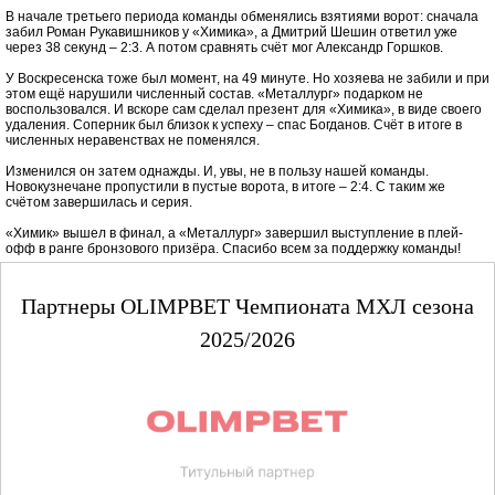
В начале третьего периода команды обменялись взятиями ворот: сначала
забил Роман Рукавишников у «Химика», а Дмитрий Шешин ответил уже
через 38 секунд – 2:3. А потом сравнять счёт мог Александр Горшков.
У Воскресенска тоже был момент, на 49 минуте. Но хозяева не забили и при
этом ещё нарушили численный состав. «Металлург» подарком не
воспользовался. И вскоре сам сделал презент для «Химика», в виде своего
удаления. Соперник был близок к успеху – спас Богданов. Счёт в итоге в
численных неравенствах не поменялся.
Изменился он затем однажды. И, увы, не в пользу нашей команды.
Новокузнечане пропустили в пустые ворота, в итоге – 2:4. С таким же
счётом завершилась и серия.
«Химик» вышел в финал, а «Металлург» завершил выступление в плей-
офф в ранге бронзового призёра. Спасибо всем за поддержку команды!
Партнеры OLIMPBET Чемпионата МХЛ сезона
2025/2026