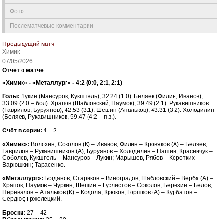
Фото
Послематчевые комментарии
Предыдущий матч
Химик
07/05/2026
Отчет о матче
«Химик» - «Металлург» - 4:2 (0:0, 2:1, 2:1)
Голы:
Лукин (Мансуров, Кукштель), 32.24 (1:0). Беляев (Филин, Иванов),
33.09 (2:0 – бол). Храпов (Шабловский, Наумов), 39.49 (2:1). Рукавишников
(Гаврилов, Буруянов), 42.53 (3:1). Шешин (Апальков), 43.31 (3:2). Холодилин
(Беляев, Рукавишников, 59.47 (4:2 – п.в.).
Счёт в серии:
4 – 2
«Химик»:
Волохин; Соколов (К) – Иванов, Филин – Кровяков (А) – Беляев;
Гаврилов – Рукавишников (А), Буруянов – Холодилин – Пашин; Красничук –
Соболев, Кукштель – Мансуров – Лукин; Марышев, Рябов – Коротких –
Варюшкин; Тарасенко.
«Металлург»:
Богданов; Стариков – Виноградов, Шабловский – Верба (А) –
Храпов; Наумов – Чуркин, Шешин – Гуслистов – Соколов; Березин – Белов,
Перевалов – Апальков (К) – Кодола; Крюков, Горшков (А) – Курбатов –
Сердюк; Гржелецкий.
Броски:
27 – 42