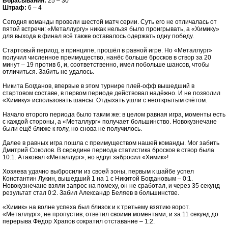
Вбрасывания:
25 – 30
Штраф:
6 – 4
Сегодня команды провели шестой матч серии. Суть его не отличалась от
пятой встречи: «Металлургу» никак нельзя было проигрывать, а «Химику»
для выхода в финал всё также оставалось одержать одну победу.
Стартовый период, в принципе, прошёл в равной игре. Но «Металлург»
получил численное преимущество, нанёс больше бросков в створ за 20
минут – 19 против 6, и, соответственно, имел побольше шансов, чтобы
отличиться. Забить не удалось.
Никита Богданов, впервые в этом турнире плей-офф вышедший в
стартовом составе, в первом периоде действовал надёжно. И не позволил
«Химику» использовать шансы. Отдыхать ушли с неоткрытым счётом.
Начало второго периода было таким же: в целом равная игра, моменты есть
с каждой стороны, а «Металлург» получает большинство. Новокузнечане
были ещё ближе к голу, но снова не получилось.
Далее в равных игра пошла с преимуществом нашей команды. Мог забить
Дмитрий Соколов. В середине периода статистика бросков в створ была
10:1. Атаковал «Металлург», но вдруг забросил «Химик»!
Хозяева удачно выбросили из своей зоны, первым к шайбе успел
Константин Лукин, вышедший 1 на 1 с Никитой Богдановым – 0:1.
Новокузнечане взяли запрос на помеху, он не сработал, и через 35 секунд
результат стал 0:2. Забил Александр Беляев в большинстве.
«Химик» на волне успеха был близок и к третьему взятию ворот.
«Металлург», не пропустив, ответил своими моментами, и за 11 секунд до
перерыва Фёдор Храпов сократил отставание – 1:2.