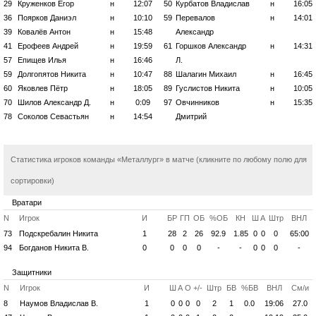
29
Круженков Егор
н
12:07
50
Курбатов Владислав
н
16:05
36
Поярков Даниэл
н
10:10
59
Перевалов
н
14:01
39
Ковалёв Антон
н
15:48
Александр
41
Ерофеев Андрей
н
19:59
61
Горшков Александр
н
14:31
57
Епищев Илья
н
16:46
Л.
59
Долгопятов Никита
н
10:47
88
Шалагин Михаил
н
16:45
60
Яковлев Пётр
н
18:05
89
Гуслистов Никита
н
10:05
70
Шилов Александр Д.
н
0:09
97
Овчинников
н
15:35
78
Соколов Севастьян
н
14:54
Дмитрий
Статистика игроков команды «Металлург» в матче (кликните по любому полю для
сортировки)
Вратари
N
Игрок
И
БР
ГП
ОБ
%ОБ
КН
Ш
А
Штр
ВНЛ
73
Подскребалин Никита
1
28
2
26
92.9
1.85
0
0
0
65:00
94
Богданов Никита В.
0
0
0
0
-
-
0
0
0
-
Защитники
N
Игрок
И
Ш
А
О
+/-
Штр
БВ
%БВ
ВНЛ
См/и
8
Наумов Владислав В.
1
0
0
0
0
2
1
0.0
19:06
27.0