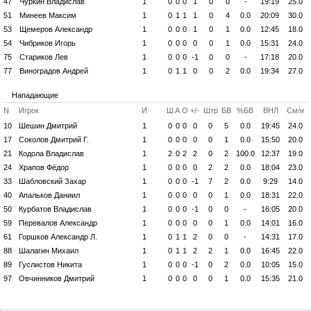
47
Чуркин Владислав
1
0
0
0
1
0
0
-
19:19
25.0
51
Минеев Максим
1
0
1
1
1
0
4
0.0
20:09
30.0
53
Щемеров Александр
1
0
0
0
1
0
1
0.0
12:45
18.0
54
Чибриков Игорь
1
0
0
0
0
0
1
0.0
15:31
24.0
75
Стариков Лев
1
0
0
0
-1
0
0
-
17:18
20.0
77
Виноградов Андрей
1
0
1
1
0
0
2
0.0
19:34
27.0
Нападающие
N
Игрок
И
Ш
А
О
+/-
Штр
БВ
%БВ
ВНЛ
См/и
10
Шешин Дмитрий
1
0
0
0
0
0
5
0.0
19:45
24.0
17
Соколов Дмитрий Г.
1
0
0
0
0
0
1
0.0
15:50
20.0
21
Кодола Владислав
1
2
0
2
2
0
2
100.0
12:37
19.0
24
Храпов Фёдор
1
0
0
0
0
2
2
0.0
18:04
23.0
33
Шабловский Захар
1
0
0
0
-1
7
2
0.0
9:29
14.0
40
Апальков Даниил
1
0
0
0
0
0
1
0.0
18:31
22.0
50
Курбатов Владислав
1
0
0
0
-1
0
0
-
16:05
20.0
59
Перевалов Александр
1
0
0
0
0
0
1
0.0
14:01
16.0
61
Горшков Александр Л.
1
0
1
1
2
0
0
-
14:31
17.0
88
Шалагин Михаил
1
0
1
1
2
2
1
0.0
16:45
22.0
89
Гуслистов Никита
1
0
0
0
-1
0
2
0.0
10:05
15.0
97
Овчинников Дмитрий
1
0
0
0
0
0
1
0.0
15:35
21.0