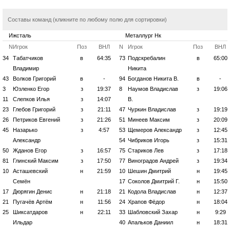
Составы команд (кликните по любому полю для сортировки)
Ижсталь
Металлург Нк
N
Игрок
Поз
ВНЛ
N
Игрок
Поз
ВНЛ
34
Табатчиков
в
64:35
73
Подскребалин
в
65:00
Владимир
Никита
43
Волков Григорий
в
-
94
Богданов Никита В.
в
-
3
Юзленко Егор
з
19:37
8
Наумов Владислав
з
19:06
11
Слепков Илья
з
14:07
В.
23
Глебов Григорий
з
21:11
47
Чуркин Владислав
з
19:19
26
Петриков Евгений
з
21:26
51
Минеев Максим
з
20:09
45
Назарько
з
4:57
53
Щемеров Александр
з
12:45
Александр
54
Чибриков Игорь
з
15:31
50
Жданов Егор
з
16:57
75
Стариков Лев
з
17:18
81
Глинский Максим
з
17:50
77
Виноградов Андрей
з
19:34
10
Асташевский
н
21:59
10
Шешин Дмитрий
н
19:45
Семён
17
Соколов Дмитрий Г.
н
15:50
17
Дюрягин Денис
н
21:18
21
Кодола Владислав
н
12:37
21
Пугачёв Артём
н
11:56
24
Храпов Фёдор
н
18:04
25
Шиксатдаров
н
22:11
33
Шабловский Захар
н
9:29
Ильдар
40
Апальков Даниил
н
18:31