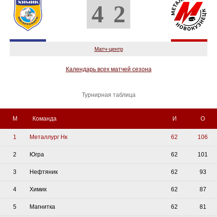
4
2
Матч-центр
Календарь всех матчей сезона
Турнирная таблица
М
Команда
И
О
1
Металлург Нк
62
106
2
Югра
62
101
3
Нефтяник
62
93
4
Химик
62
87
5
Магнитка
62
81