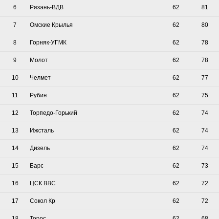
6
Рязань-ВДВ
62
81
7
Омские Крылья
62
80
8
Горняк-УГМК
62
78
9
Молот
62
78
10
Челмет
62
77
11
Рубин
62
75
12
Торпедо-Горький
62
74
13
Ижсталь
62
74
14
Дизель
62
74
15
Барс
62
73
16
ЦСК ВВС
62
72
17
Сокол Кр
62
72
18
Торос
62
68