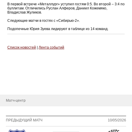
В первой встрече «Металлург» уступил гостям 0:5. Во второй – 3:4 по
буллитам. Отличились Руслан Алферов, Даниил Кожемяко,
Владислав Жуликов.
Следующие матчи в гостях с «Сибирью-2».
Подопечные Юрия Зуева лидируют в таблице из 14 команд.
Список новостей
|
Лента событий
СДЮСШОР
О школе
Руководство
Новости
Матч-центр
ПРЕДЫДУЩИЙ МАТЧ
10/05/2026