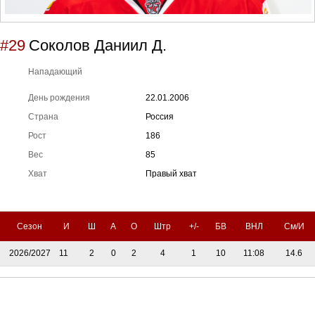
#29
Соколов Даниил Д.
Нападающий
День рождения
22.01.2006
Страна
Россия
Рост
186
Вес
85
Хват
Правый хват
Сезон
И
Ш
А
О
Штр
+/-
БВ
ВНЛ
См/И
2026/2027
11
2
0
2
4
1
10
11:08
14.6
Тренерский штаб
Административный штаб