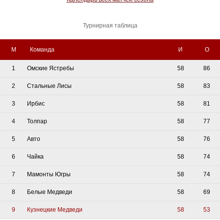
Турнирная таблица
М
Команда
И
О
1
Омские Ястребы
58
86
2
Стальные Лисы
58
83
3
Ирбис
58
81
4
Толпар
58
77
5
Авто
58
76
6
Чайка
58
74
7
Мамонты Югры
58
74
8
Белые Медведи
58
69
9
Кузнецкие Медведи
58
53