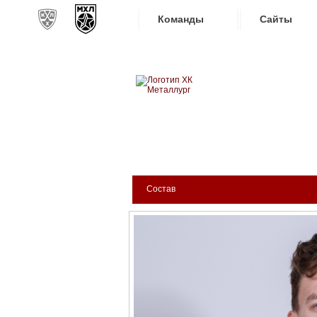
Команды
Сайты
Новокузнецкий хоккейн
Конференция «Запад»
Сайты
МЕТАЛЛУРГ
Дивизион Золотой
Академия Михайлова
Видеот
Алмаз
Хайлай
БИЛЕТЫ
КЛУБ
АРЕНА
Динамо-Шинник
Текстов
Красная Армия
Состав
Интерне
Локо
Прилож
МХК Динамо СПб
МХК Динамо-М
МХК Спартак
СКА-1946