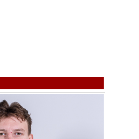
ый клуб
Конференция «Восток»
Дивизион Золотой
Авто
рансляции
Белые Медведи
ты
КОМАНДА
МОЛОДЁЖНАЯ КОМАНДА
МЕДИА
МАГА
Ирбис
ые трансляции
Тренерский 
Кузнецкие Медведи
т-магазин
Администра
Мамонты Югры
Состав
ение МХЛ
Омские Ястребы
Статистика 
Стальные Лисы
Календарь и
Толпар
Турнирная т
Чайка
Новости