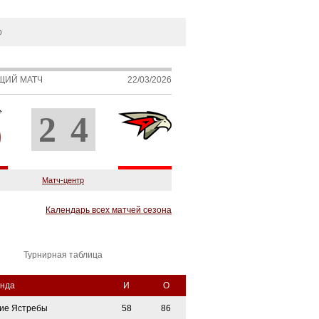
р
ЩИЙ МАТЧ
22/03/2026
2
4
Матч-центр
Календарь всех матчей сезона
Турнирная таблица
нда
И
О
ие Ястребы
58
86