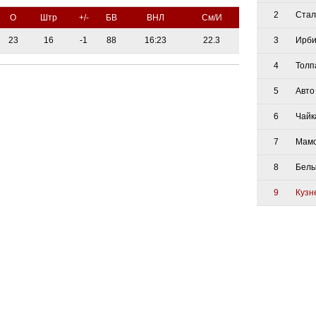
2
Стал
О
Штр
+/-
БВ
ВНЛ
См/И
23
16
-1
88
16:23
22.3
3
Ирби
4
Толп
5
Авто
6
Чайк
7
Мам
8
Белы
9
Кузн