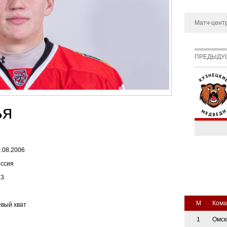
Дивизион Серебряный
Матч-цент
АКМ-Новомосковск
Красноярские Рыси
ПРЕДЫДУ
Ладья
Локо-76
МХК Молот
ья
Реактор
Сибирские Cнайперы
.08.2006
Снежные Барсы
оссия
Спутник Ал
73
Тюменский Легион
3
М
Кома
евый хват
1
Омск