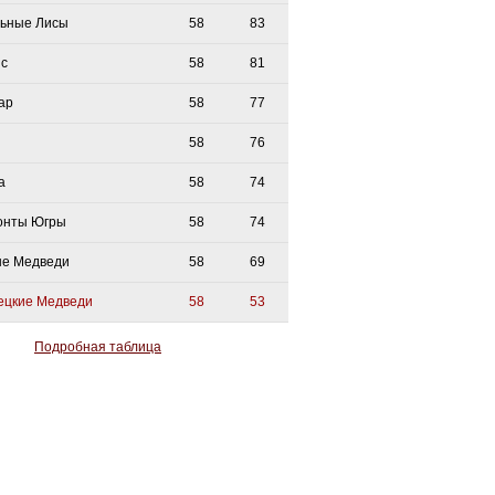
ьные Лисы
58
83
с
58
81
ар
58
77
58
76
а
58
74
онты Югры
58
74
е Медведи
58
69
ецкие Медведи
58
53
Подробная таблица