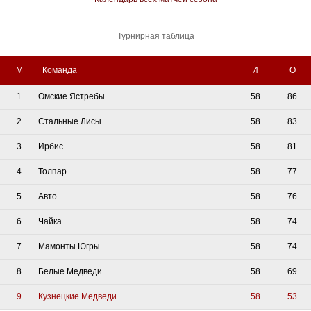
Турнирная таблица
М
Команда
И
О
1
Омские Ястребы
58
86
2
Стальные Лисы
58
83
3
Ирбис
58
81
4
Толпар
58
77
5
Авто
58
76
6
Чайка
58
74
7
Мамонты Югры
58
74
8
Белые Медведи
58
69
9
Кузнецкие Медведи
58
53