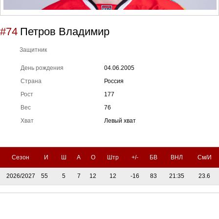
#74
Петров Владимир
Защитник
День рождения
04.06.2005
Страна
Россия
Рост
177
Вес
76
Хват
Левый хват
Сезон
И
Ш
А
О
Штр
+/-
БВ
ВНЛ
См/И
2026/2027
55
5
7
12
12
-16
83
21:35
23.6
Тренерский штаб
Административный штаб