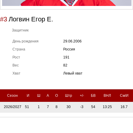
#3
Логвин Егор Е.
Защитник
День рождения
29.06.2006
Страна
Россия
Рост
191
Вес
82
Хват
Левый хват
Сезон
И
Ш
А
О
Штр
+/-
БВ
ВНЛ
См/И
2026/2027
51
1
7
8
30
-3
54
13:25
16.7
Тренерский штаб
Административный штаб