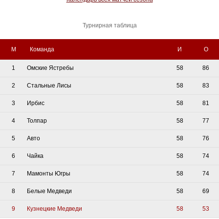
Турнирная таблица
М
Команда
И
О
1
Омские Ястребы
58
86
2
Стальные Лисы
58
83
3
Ирбис
58
81
4
Толпар
58
77
5
Авто
58
76
6
Чайка
58
74
7
Мамонты Югры
58
74
8
Белые Медведи
58
69
9
Кузнецкие Медведи
58
53