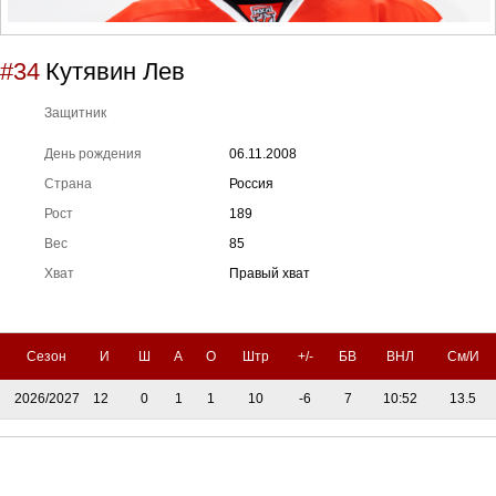
#34
Кутявин Лев
Защитник
День рождения
06.11.2008
Страна
Россия
Рост
189
Вес
85
Хват
Правый хват
Сезон
И
Ш
А
О
Штр
+/-
БВ
ВНЛ
См/И
2026/2027
12
0
1
1
10
-6
7
10:52
13.5
Тренерский штаб
Административный штаб