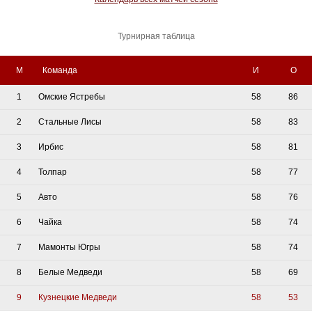
Турнирная таблица
М
Команда
И
О
1
Омские Ястребы
58
86
2
Стальные Лисы
58
83
3
Ирбис
58
81
4
Толпар
58
77
5
Авто
58
76
6
Чайка
58
74
7
Мамонты Югры
58
74
8
Белые Медведи
58
69
9
Кузнецкие Медведи
58
53