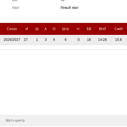
Вес
70
Хват
Левый хват
Сезон
И
Ш
А
О
Штр
+/-
БВ
ВНЛ
См/И
2026/2027
27
1
3
4
6
-3
16
14:28
15.8
Тренерский штаб
Административный штаб
Состав
Статистика игроков
Календарь игр
Турнирная таблица
Новости
Матч-центр