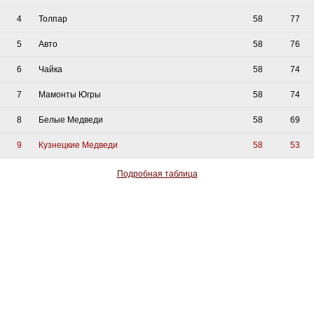
4
Толпар
58
77
5
Авто
58
76
6
Чайка
58
74
7
Мамонты Югры
58
74
8
Белые Медведи
58
69
9
Кузнецкие Медведи
58
53
Подробная таблица