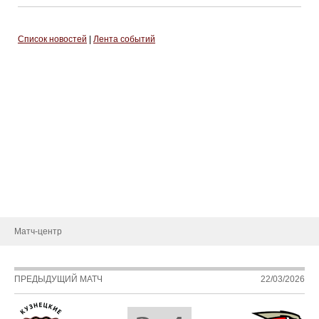
Список новостей
|
Лента событий
Тренерский штаб
Административный штаб
Состав
Статистика игроков
Календарь игр
Турнирная таблица
Новости
Матч-центр
ПРЕДЫДУЩИЙ МАТЧ
22/03/2026