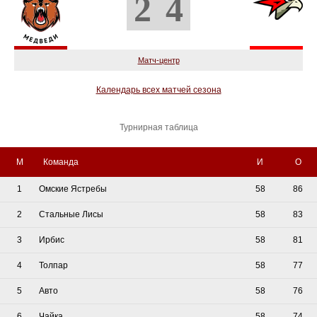
2
4
Матч-центр
Календарь всех матчей сезона
Турнирная таблица
М
Команда
И
О
1
Омские Ястребы
58
86
2
Стальные Лисы
58
83
3
Ирбис
58
81
4
Толпар
58
77
5
Авто
58
76
6
Чайка
58
74