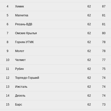
4
Химик
62
87
5
Магнитка
62
81
6
Рязань-ВДВ
62
81
7
Омские Крылья
62
80
8
Горняк-УГМК
62
78
9
Молот
62
78
10
Челмет
62
77
11
Рубин
62
75
12
Торпедо-Горький
62
74
13
Ижсталь
62
74
14
Дизель
62
74
15
Барс
62
73