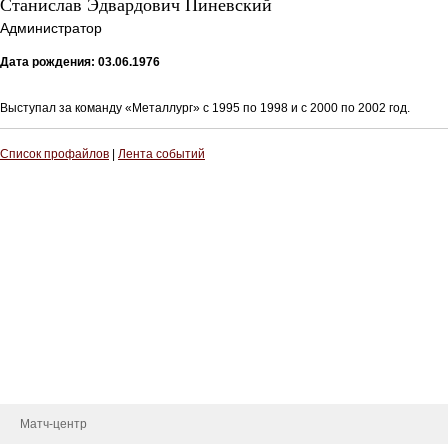
Станислав Эдвардович Пиневский
Администратор
Дата рождения: 03.06.1976
Выступал за команду «Металлург» с 1995 по 1998 и с 2000 по 2002 год.
Список профайлов
|
Лента событий
Тренерский штаб
Административный штаб
Состав
Статистика игроков
Календарь игр
Турнирная таблица
Новости
Матч-центр