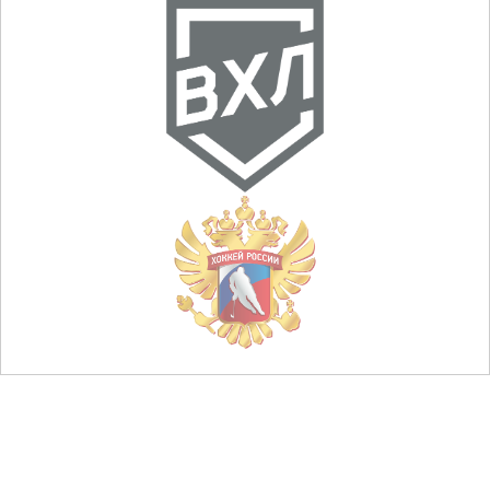
© НХК «Металлург», 2013 — 2026
club@metallurg-nk.ru
+7 (3843) 45-32-11