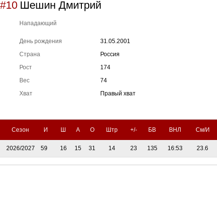
#10
Шешин Дмитрий
Нападающий
День рождения
31.05.2001
Страна
Россия
Рост
174
Вес
74
Хват
Правый хват
Сезон
И
Ш
А
О
Штр
+/-
БВ
ВНЛ
См/И
2026/2027
59
16
15
31
14
23
135
16:53
23.6
Тренерский штаб
Административный штаб
Состав