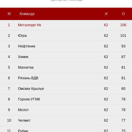
М
Команда
И
О
1
Металлург Нк
62
106
2
Югра
62
101
3
Нефтяник
62
93
4
Химик
62
87
5
Магнитка
62
81
6
Рязань-ВДВ
62
81
7
Омские Крылья
62
80
8
Горняк-УГМК
62
78
9
Молот
62
78
10
Челмет
62
77
11
Рубин
62
75