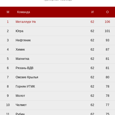
М
Команда
И
О
1
Металлург Нк
62
106
2
Югра
62
101
3
Нефтяник
62
93
4
Химик
62
87
5
Магнитка
62
81
6
Рязань-ВДВ
62
81
7
Омские Крылья
62
80
8
Горняк-УГМК
62
78
9
Молот
62
78
10
Челмет
62
77
11
Рубин
62
75