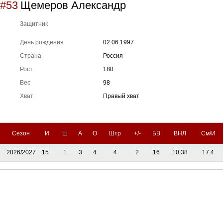
#53
Щемеров Александр
Защитник
День рождения
02.06.1997
Страна
Россия
Рост
180
Вес
98
Хват
Правый хват
Сезон
И
Ш
А
О
Штр
+/-
БВ
ВНЛ
См/И
2026/2027
15
1
3
4
4
2
16
10:38
17.4
Тренерский штаб
Административный штаб
Состав