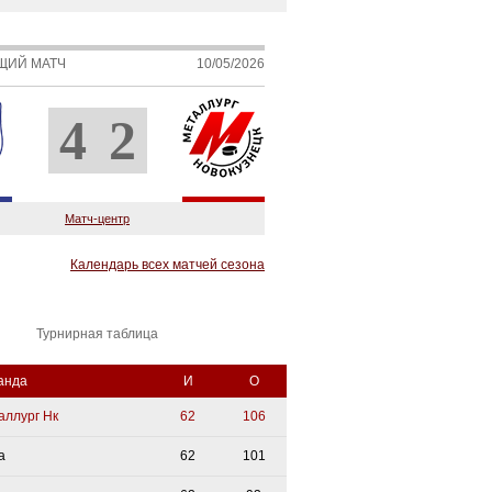
ЩИЙ МАТЧ
10/05/2026
4
2
Матч-центр
Календарь всех матчей сезона
Турнирная таблица
анда
И
О
аллург Нк
62
106
а
62
101