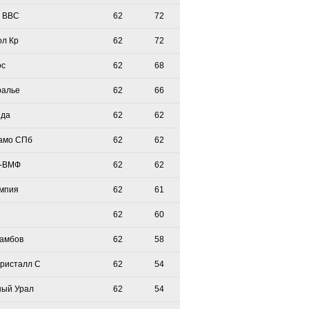
 ВВС
62
72
ол Кр
62
72
ос
62
68
ралье
62
66
зда
62
62
амо СПб
62
62
-ВМФ
62
62
мпия
62
61
62
60
Тамбов
62
58
Кристалл С
62
54
ый Урал
62
54