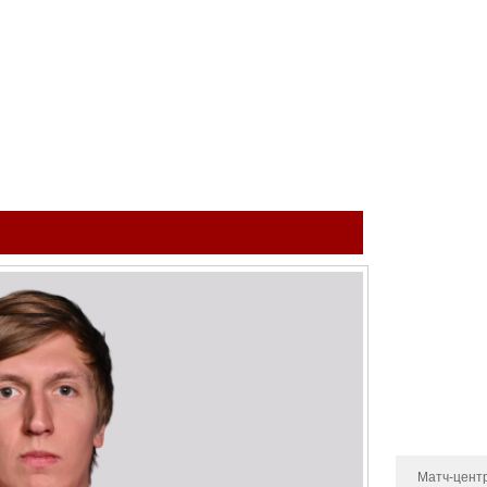
ый клуб
КОМАНДА
МОЛОДЁЖНАЯ КОМАНДА
МЕДИА
МАГА
Тренерский 
Администра
Состав
Статистика 
Календарь и
Турнирная т
Новости
Матч-цент