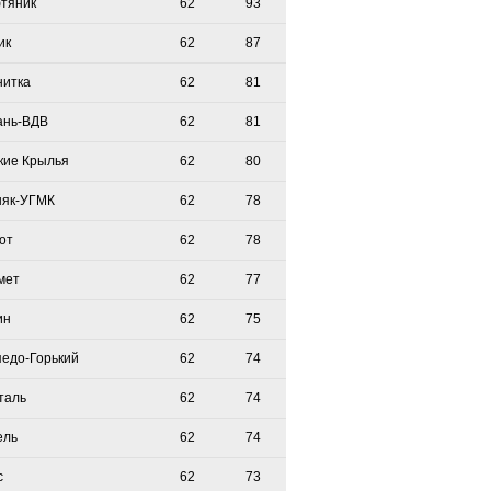
тяник
62
93
ик
62
87
нитка
62
81
ань-ВДВ
62
81
кие Крылья
62
80
няк-УГМК
62
78
от
62
78
мет
62
77
ин
62
75
педо-Горький
62
74
таль
62
74
ель
62
74
с
62
73