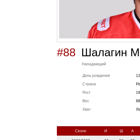
#88
Шалагин М
Нападающий
День рождения
12
Страна
Р
Рост
1
Вес
8
Хват
Л
Сезон
И
Ш
А