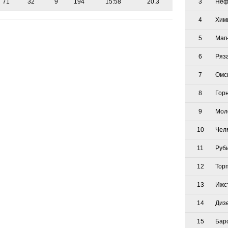
71
32
9
194
15:58
20.3
3
Неф
4
Хим
5
Маг
6
Ряз
7
Омс
8
Гор
9
Мол
10
Чел
11
Руб
12
Тор
13
Ижс
14
Диз
15
Бар