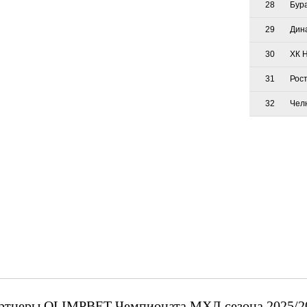
28
Бур
29
Дин
30
ХК 
31
Рос
32
Чел
ртнеры OLIMPBET Чемпионата МХЛ сезона 2025/2