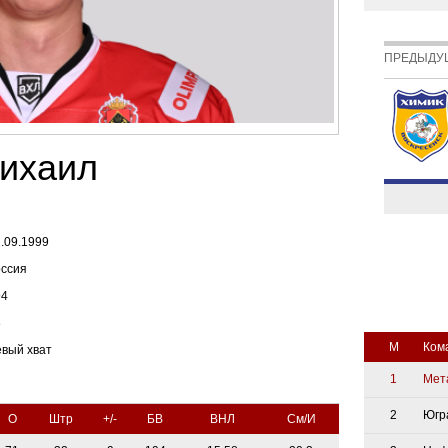
ПРЕДЫДУ
ихаил
.09.1999
оссия
94
8
М
Ком
евый хват
1
Мет
2
Югр
О
Штр
+/-
БВ
ВНЛ
См/И