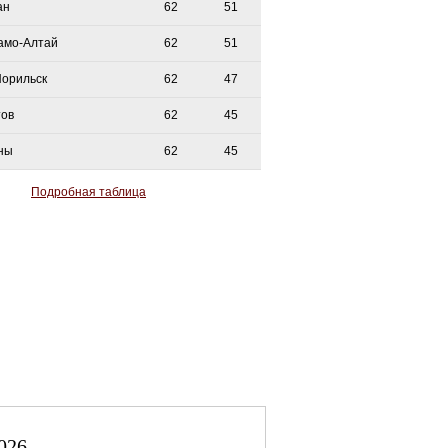
ан
62
51
амо-Алтай
62
51
Норильск
62
47
тов
62
45
ны
62
45
Подробная таблица
026