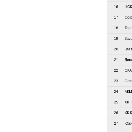
16
ЦСК
17
Сок
18
Тор
19
Зау
20
Зве
21
Дин
22
СКА
23
Оли
24
АКМ
25
ХК 
26
ХК 
27
Южн