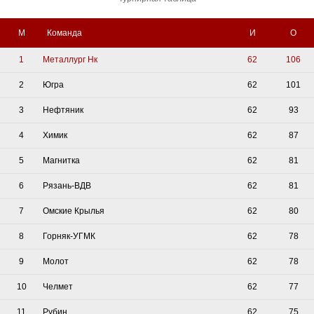
М
Команда
И
О
1
Металлург Нк
62
106
2
Югра
62
101
3
Нефтяник
62
93
4
Химик
62
87
5
Магнитка
62
81
6
Рязань-ВДВ
62
81
7
Омские Крылья
62
80
8
Горняк-УГМК
62
78
9
Молот
62
78
10
Челмет
62
77
11
Рубин
62
75