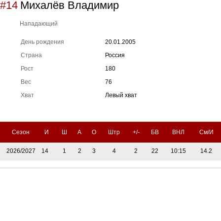
#14
Михалёв Владимир
Нападающий
День рождения
20.01.2005
Страна
Россия
Рост
180
Вес
76
Хват
Левый хват
Сезон
И
Ш
А
О
Штр
+/-
БВ
ВНЛ
См/И
2026/2027
14
1
2
3
4
2
22
10:15
14.2
Тренерский штаб
Административный штаб
Состав