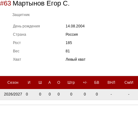
#63
Мартынов Егор С.
Защитник
День рождения
14.08.2004
Страна
Россия
Рост
185
Вес
81
Хват
Левый хват
Сезон
И
Ш
А
О
Штр
+/-
БВ
ВНЛ
См/И
2026/2027
0
0
0
0
0
0
0
-
-
Тренерский штаб
Административный штаб
Состав