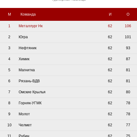
М
Команда
И
О
1
Металлург Нк
62
106
2
Югра
62
101
3
Нефтяник
62
93
4
Химик
62
87
5
Магнитка
62
81
6
Рязань-ВДВ
62
81
7
Омские Крылья
62
80
8
Горняк-УГМК
62
78
9
Молот
62
78
10
Челмет
62
77
11
Рубин
62
75