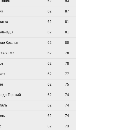
тяник
62
93
ик
62
87
нитка
62
81
ань-ВДВ
62
81
кие Крылья
62
80
няк-УГМК
62
78
от
62
78
мет
62
77
ин
62
75
педо-Горький
62
74
таль
62
74
ель
62
74
с
62
73