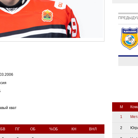
ПРЕДЫДУ
03.2006
ссия
5
М
Ком
авый хват
1
Мет
2
Югр
БВ
ПГ
ОБ
%ОБ
КН
ВНЛ