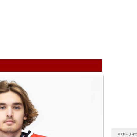
ый клуб
КОМАНДА
МОЛОДЁЖНАЯ КОМАНДА
МЕДИА
МАГА
Тренерский 
Администра
Состав
Статистика 
Календарь и
Турнирная т
Новости
Матч-цент