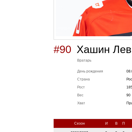
#90
Хашин Лев
Вратарь
День рождения
08.
Страна
Ро
Рост
18
Вес
90
Хват
Пр
Сезон
И
В
П