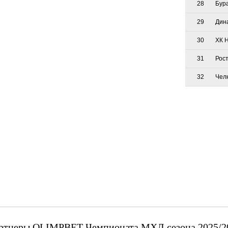
28
Бур
29
Дин
30
ХК 
31
Рос
32
Чел
ртнеры OLIMPBET Чемпионата МХЛ сезона 2025/2