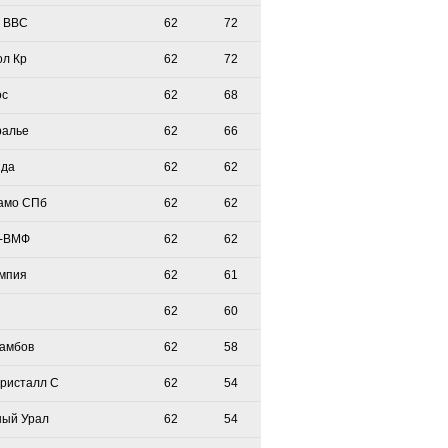
 ВВС
62
72
ол Кр
62
72
ос
62
68
ралье
62
66
зда
62
62
амо СПб
62
62
-ВМФ
62
62
мпия
62
61
62
60
Тамбов
62
58
Кристалл С
62
54
ый Урал
62
54