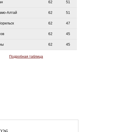
ан
62
51
амо-Алтай
62
51
Норильск
62
47
тов
62
45
ны
62
45
Подробная таблица
026