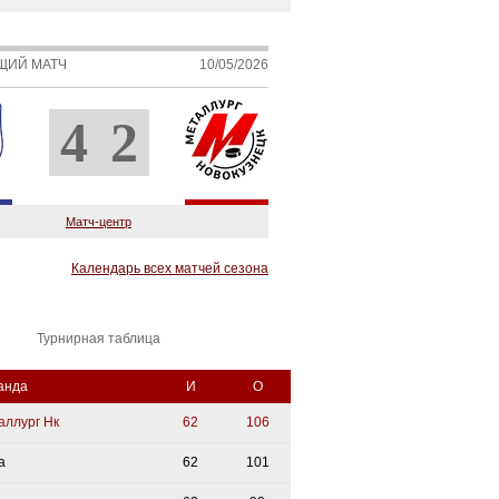
ЩИЙ МАТЧ
10/05/2026
4
2
Матч-центр
Календарь всех матчей сезона
Турнирная таблица
анда
И
О
аллург Нк
62
106
а
62
101