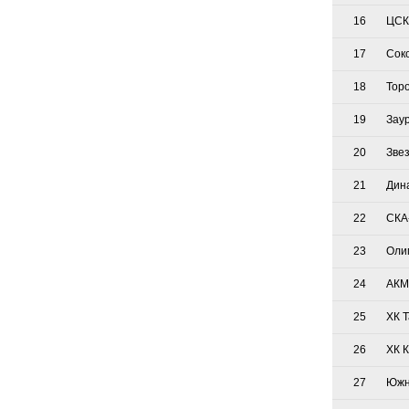
16
ЦСК
17
Сок
18
Тор
19
Зау
20
Зве
21
Дин
22
СКА
23
Оли
24
АКМ
25
ХК 
26
ХК 
27
Южн