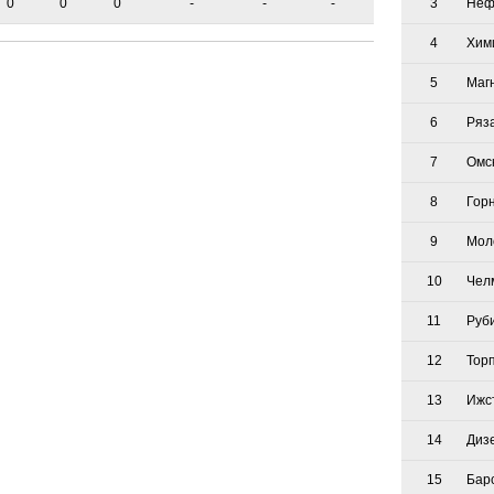
0
0
0
-
-
-
3
Неф
4
Хим
5
Маг
6
Ряз
7
Омс
8
Гор
9
Мол
10
Чел
11
Руб
12
Тор
13
Ижс
14
Диз
15
Бар