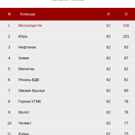
М
Команда
И
О
1
Металлург Нк
62
106
2
Югра
62
101
3
Нефтяник
62
93
4
Химик
62
87
5
Магнитка
62
81
6
Рязань-ВДВ
62
81
7
Омские Крылья
62
80
8
Горняк-УГМК
62
78
9
Молот
62
78
10
Челмет
62
77
11
Рубин
62
75