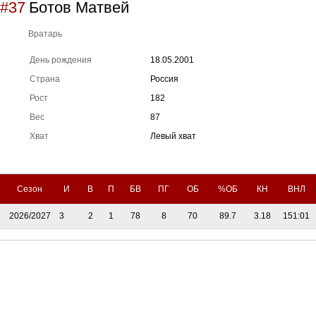
#37
Ботов Матвей
Вратарь
День рождения
18.05.2001
Страна
Россия
Рост
182
Вес
87
Хват
Левый хват
Сезон
И
В
П
БВ
ПГ
ОБ
%ОБ
КН
ВНЛ
2026/2027
3
2
1
78
8
70
89.7
3.18
151:01
Тренерский штаб
Административный штаб
Состав