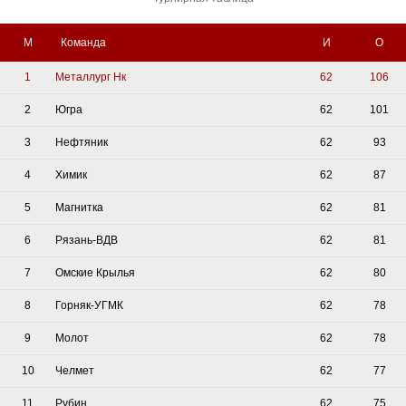
М
Команда
И
О
1
Металлург Нк
62
106
2
Югра
62
101
3
Нефтяник
62
93
4
Химик
62
87
5
Магнитка
62
81
6
Рязань-ВДВ
62
81
7
Омские Крылья
62
80
8
Горняк-УГМК
62
78
9
Молот
62
78
10
Челмет
62
77
11
Рубин
62
75