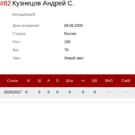
#82
Кузнецов Андрей С.
Нападающий
День рождения
08.08.2000
Страна
Россия
Рост
180
Вес
79
Хват
Левый хват
Сезон
И
Ш
А
О
Штр
+/-
БВ
ВНЛ
См/И
2026/2027
0
0
0
0
0
0
0
-
-
Тренерский штаб
Административный штаб
Состав