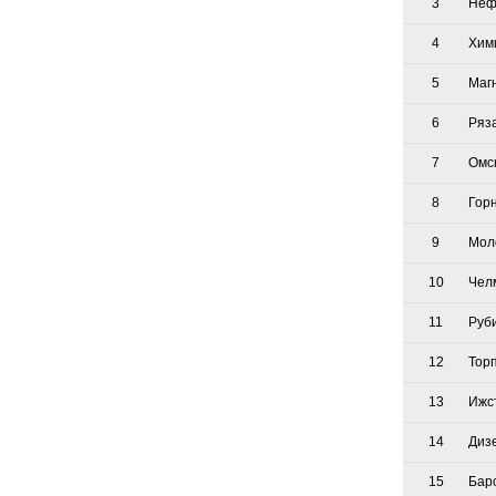
3
Неф
4
Хим
5
Маг
6
Ряз
7
Омс
8
Гор
9
Мол
10
Чел
11
Руб
12
Тор
13
Ижс
14
Диз
15
Бар