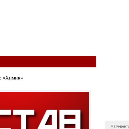
ый клуб
КОМАНДА
МОЛОДЁЖНАЯ КОМАНДА
МЕДИА
МАГА
Тренерский 
Администра
Состав
 с «Химик»
Статистика 
Календарь и
Турнирная т
Новости
Матч-цент