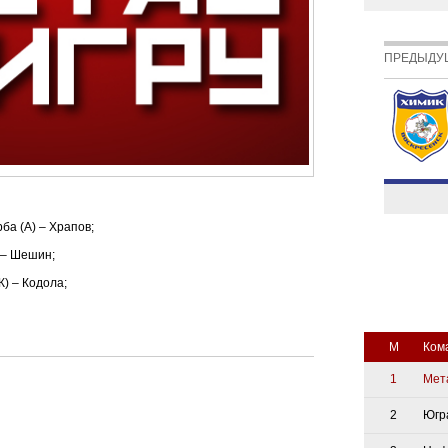
ПРЕДЫДУ
ба (А) – Храпов;
 – Шешин;
К) – Кодола;
М
Ком
1
Мет
2
Югр