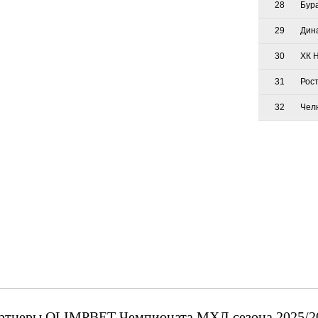
28
Бур
29
Дин
30
ХК 
31
Рос
32
Чел
ртнеры OLIMPBET Чемпионата МХЛ сезона 2025/2