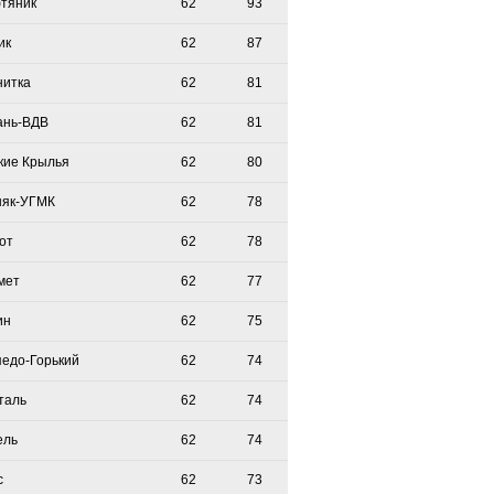
тяник
62
93
ик
62
87
нитка
62
81
ань-ВДВ
62
81
кие Крылья
62
80
няк-УГМК
62
78
от
62
78
мет
62
77
ин
62
75
педо-Горький
62
74
таль
62
74
ель
62
74
с
62
73