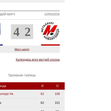
ЩИЙ МАТЧ
10/05/2026
4
2
Матч-центр
Календарь всех матчей сезона
Турнирная таблица
анда
И
О
аллург Нк
62
106
а
62
101