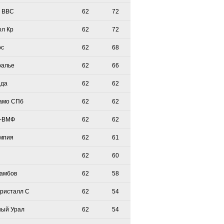
 ВВС
62
72
ол Кр
62
72
ос
62
68
ралье
62
66
зда
62
62
амо СПб
62
62
-ВМФ
62
62
мпия
62
61
62
60
Тамбов
62
58
Кристалл С
62
54
ый Урал
62
54