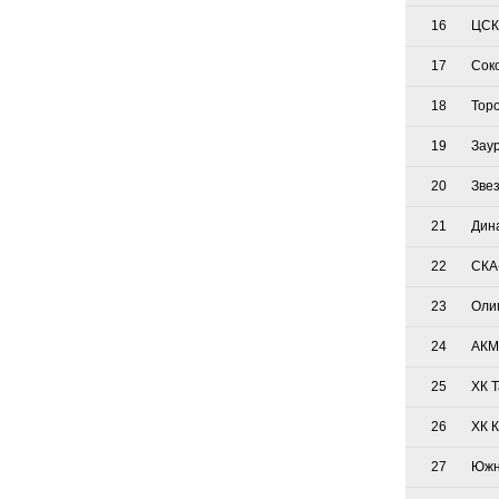
16
ЦСК
17
Сок
18
Тор
19
Зау
20
Зве
21
Дин
22
СКА
23
Оли
24
АКМ
25
ХК 
26
ХК 
27
Южн