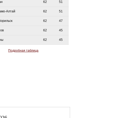
ан
62
51
амо-Алтай
62
51
Норильск
62
47
тов
62
45
ны
62
45
Подробная таблица
026