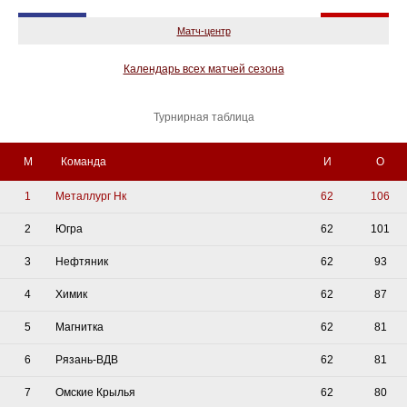
Матч-центр
Календарь всех матчей сезона
Турнирная таблица
М
Команда
И
О
1
Металлург Нк
62
106
2
Югра
62
101
3
Нефтяник
62
93
4
Химик
62
87
5
Магнитка
62
81
6
Рязань-ВДВ
62
81
7
Омские Крылья
62
80