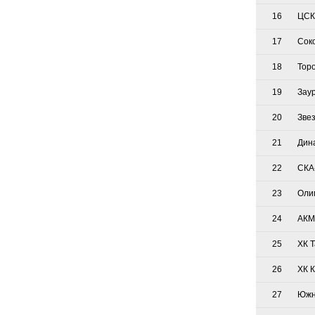
16
ЦСК
17
Сок
18
Тор
19
Зау
20
Зве
21
Дин
22
СКА
23
Оли
24
АКМ
25
ХК 
26
ХК 
27
Южн