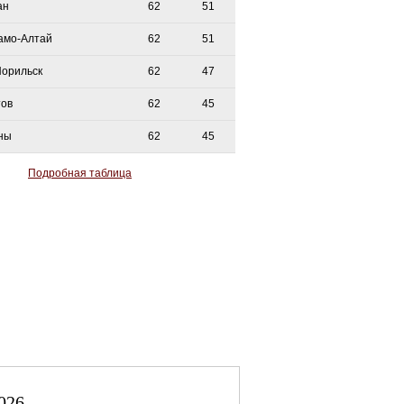
ан
62
51
амо-Алтай
62
51
Норильск
62
47
тов
62
45
ны
62
45
Подробная таблица
026