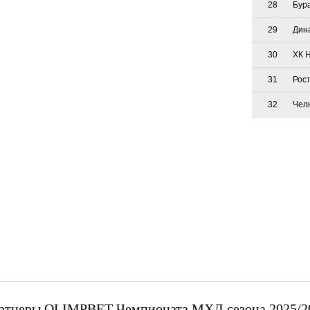
28
Бур
29
Дин
30
ХК 
31
Рос
32
Чел
ртнеры OLIMPBET Чемпионата МХЛ сезона 2025/2