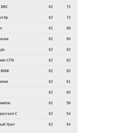
 ВВС
62
72
ол Кр
62
72
ос
62
68
ралье
62
66
зда
62
62
амо СПб
62
62
-ВМФ
62
62
мпия
62
61
62
60
Тамбов
62
58
Кристалл С
62
54
ый Урал
62
54