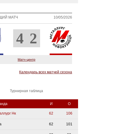
ЩИЙ МАТЧ
10/05/2026
4
2
Матч-центр
Календарь всех матчей сезона
Турнирная таблица
анда
И
О
аллург Нк
62
106
а
62
101