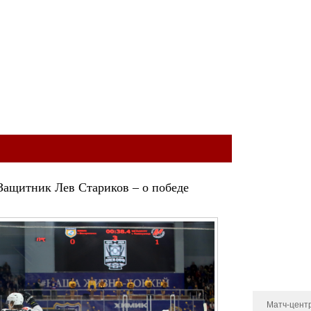
ый клуб
КОМАНДА
МОЛОДЁЖНАЯ КОМАНДА
МЕДИА
МАГА
Тренерский 
Администра
Состав
 Защитник Лев Стариков – о победе
Статистика 
Календарь и
Турнирная т
Новости
Матч-цент