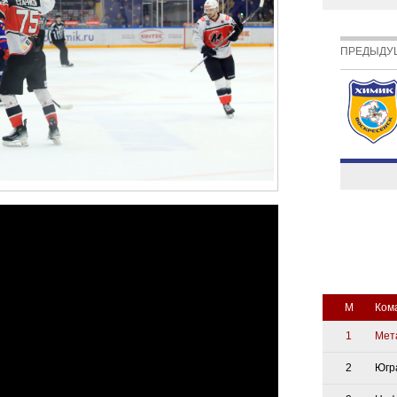
ПРЕДЫДУ
М
Ком
1
Мет
2
Югр