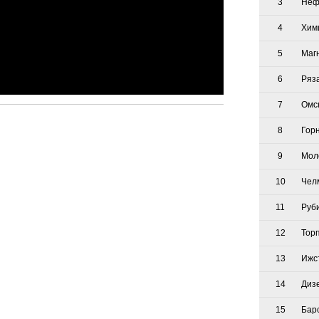
3
Неф
4
Хим
5
Маг
6
Ряз
7
Омс
8
Гор
9
Мол
10
Чел
11
Руб
12
Тор
13
Ижс
14
Диз
15
Бар