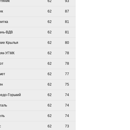
тяник
62
93
ик
62
87
нитка
62
81
ань-ВДВ
62
81
кие Крылья
62
80
няк-УГМК
62
78
от
62
78
мет
62
77
ин
62
75
педо-Горький
62
74
таль
62
74
ель
62
74
с
62
73