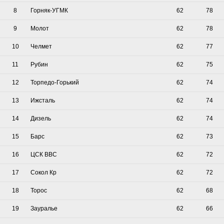
8
Горняк-УГМК
62
78
9
Молот
62
78
10
Челмет
62
77
11
Рубин
62
75
12
Торпедо-Горький
62
74
13
Ижсталь
62
74
14
Дизель
62
74
15
Барс
62
73
16
ЦСК ВВС
62
72
17
Сокол Кр
62
72
18
Торос
62
68
19
Зауралье
62
66