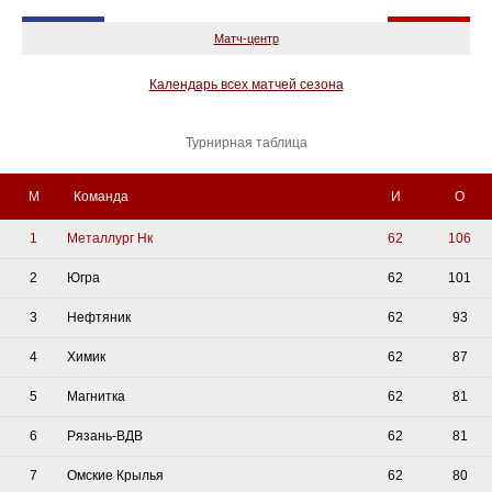
Матч-центр
Календарь всех матчей сезона
Турнирная таблица
М
Команда
И
О
1
Металлург Нк
62
106
2
Югра
62
101
3
Нефтяник
62
93
4
Химик
62
87
5
Магнитка
62
81
6
Рязань-ВДВ
62
81
7
Омские Крылья
62
80