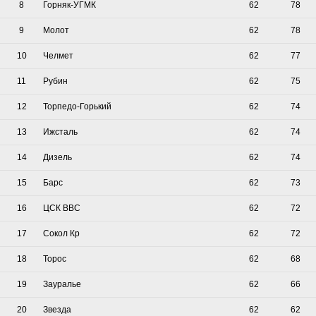
8
Горняк-УГМК
62
78
9
Молот
62
78
10
Челмет
62
77
11
Рубин
62
75
12
Торпедо-Горький
62
74
13
Ижсталь
62
74
14
Дизель
62
74
15
Барс
62
73
16
ЦСК ВВС
62
72
17
Сокол Кр
62
72
18
Торос
62
68
19
Зауралье
62
66
20
Звезда
62
62