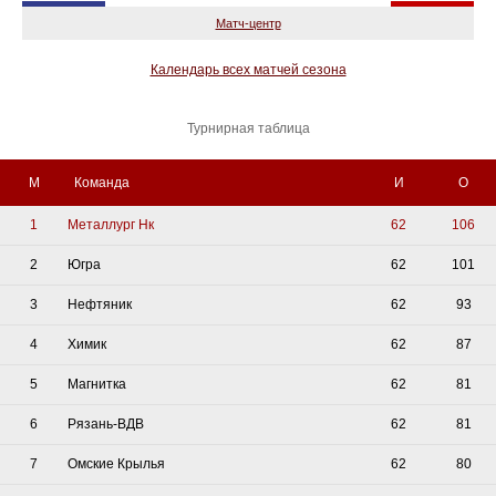
Матч-центр
Календарь всех матчей сезона
Турнирная таблица
М
Команда
И
О
1
Металлург Нк
62
106
2
Югра
62
101
3
Нефтяник
62
93
4
Химик
62
87
5
Магнитка
62
81
6
Рязань-ВДВ
62
81
7
Омские Крылья
62
80