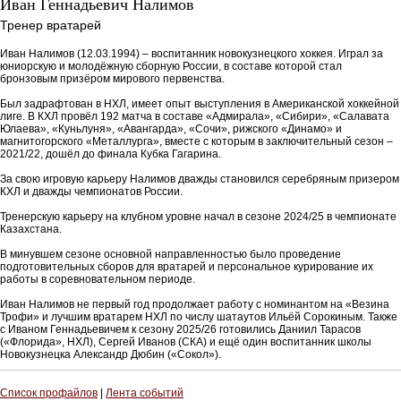
Иван Геннадьевич Налимов
Тренер вратарей
Иван Налимов (12.03.1994) – воспитанник новокузнецкого хоккея. Играл за
юниорскую и молодёжную сборную России, в составе которой стал
бронзовым призёром мирового первенства.
Был задрафтован в НХЛ, имеет опыт выступления в Американской хоккейной
лиге. В КХЛ провёл 192 матча в составе «Адмирала», «Сибири», «Салавата
Юлаева», «Куньлуня», «Авангарда», «Сочи», рижского «Динамо» и
магнитогорского «Металлурга», вместе с которым в заключительный сезон –
2021/22, дошёл до финала Кубка Гагарина.
За свою игровую карьеру Налимов дважды становился серебряным призером
КХЛ и дважды чемпионатов России.
Тренерскую карьеру на клубном уровне начал в сезоне 2024/25 в чемпионате
Казахстана.
В минувшем сезоне основной направленностью было проведение
подготовительных сборов для вратарей и персональное курирование их
работы в соревновательном периоде.
Иван Налимов не первый год продолжает работу с номинантом на «Везина
Трофи» и лучшим вратарем НХЛ по числу шатаутов Ильёй Сорокиным. Также
с Иваном Геннадьевичем к сезону 2025/26 готовились Даниил Тарасов
(«Флорида», НХЛ), Сергей Иванов (СКА) и ещё один воспитанник школы
Новокузнецка Александр Дюбин («Сокол»).
Список профайлов
|
Лента событий