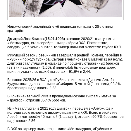
Новокузнецкий хоккейный клуб подписал контракт с 28-летним
вратарём.
Дмитрий Лозебников (15.01.1998)
в сезоне 2020/21 выступал за
«Металлург», стал серебряным призёром ВХЛ. После этого,
следующие 5 чемпионатов, голкипер начинал в системе клубов КХЛ.
Минувший сезон Лозебников завершал в родной Тюмени, перейдя в
«Рубин» по ходу турнира. Сыграв в чемпионате 8 матчей (1 на ноль),
Дмитрий стал лучшим в команде по проценту отражённых бросков
(93,8) и надёжности (1,60). В плей-офф был основным вратарём,
принял участие во всех 6 встречах – 91,6% и 2,44.
В сезоне 2025/26 в ВХЛ, до «Рубина», играл за «Динамо-Алтай»,
будучи командированным из «Сибири»: 5 матчей (1 на ноль); 93,8%
бросков при надёжности 2,23.
В Континентальной лиге в прошедшем сезоне сыграл 2 матча за
«Трактор», отразив 85,4% бросков.
Из «Металлурга» в 2021 году Дмитрий перешёл в «Амур», где и
получил свою основную игровую практику в КХЛ. Всего в этой лиге
Лозебников провёл 40 матчей (1 шатаут); отразил 90,7% бросков при
надёжности 2,86.
В ВХЛ за карьеру голкипер, помимо «Металлурга», «Рубина» и