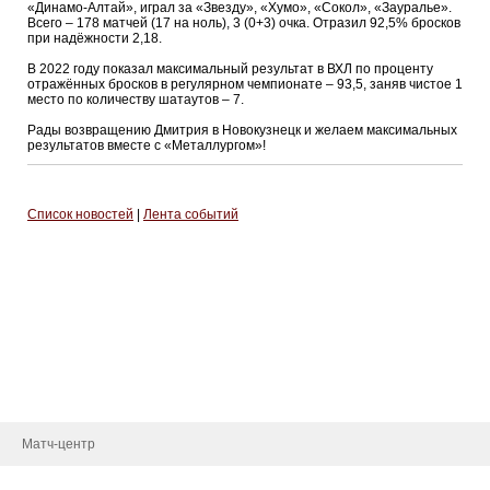
«Динамо-Алтай», играл за «Звезду», «Хумо», «Сокол», «Зауралье».
Всего – 178 матчей (17 на ноль), 3 (0+3) очка. Отразил 92,5% бросков
при надёжности 2,18.
В 2022 году показал максимальный результат в ВХЛ по проценту
отражённых бросков в регулярном чемпионате – 93,5, заняв чистое 1
место по количеству шатаутов – 7.
Рады возвращению Дмитрия в Новокузнецк и желаем максимальных
результатов вместе с «Металлургом»!
Список новостей
|
Лента событий
О клубе
История
Руководство
Новости
Контакты
Матч-центр