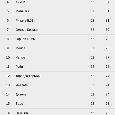
4
Химик
62
87
5
Магнитка
62
81
6
Рязань-ВДВ
62
81
7
Омские Крылья
62
80
8
Горняк-УГМК
62
78
9
Молот
62
78
10
Челмет
62
77
11
Рубин
62
75
12
Торпедо-Горький
62
74
13
Ижсталь
62
74
14
Дизель
62
74
15
Барс
62
73
16
ЦСК ВВС
62
72