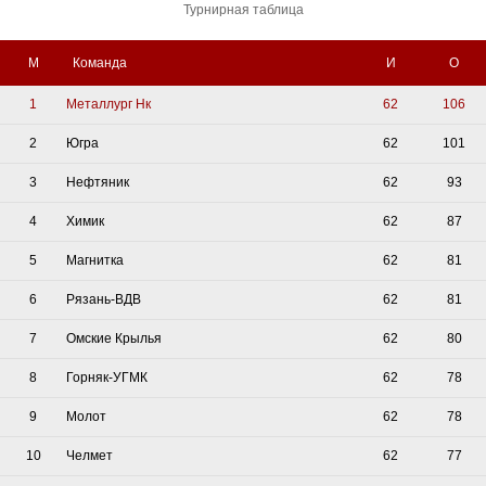
Турнирная таблица
М
Команда
И
О
1
Металлург Нк
62
106
2
Югра
62
101
3
Нефтяник
62
93
4
Химик
62
87
5
Магнитка
62
81
6
Рязань-ВДВ
62
81
7
Омские Крылья
62
80
8
Горняк-УГМК
62
78
9
Молот
62
78
10
Челмет
62
77