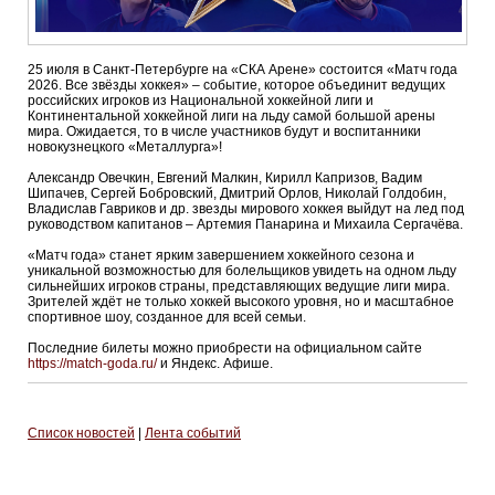
25 июля в Санкт-Петербурге на «СКА Арене» состоится «Матч года
2026. Все звёзды хоккея» – событие, которое объединит ведущих
российских игроков из Национальной хоккейной лиги и
Континентальной хоккейной лиги на льду самой большой арены
мира. Ожидается, то в числе участников будут и воспитанники
новокузнецкого «Металлурга»!
Александр Овечкин, Евгений Малкин, Кирилл Капризов, Вадим
Шипачев, Сергей Бобровский, Дмитрий Орлов, Николай Голдобин,
Владислав Гавриков и др. звезды мирового хоккея выйдут на лед под
руководством капитанов – Артемия Панарина и Михаила Сергачёва.
«Матч года» станет ярким завершением хоккейного сезона и
уникальной возможностью для болельщиков увидеть на одном льду
сильнейших игроков страны, представляющих ведущие лиги мира.
Зрителей ждёт не только хоккей высокого уровня, но и масштабное
спортивное шоу, созданное для всей семьи.
Последние билеты можно приобрести на официальном сайте
https://match-goda.ru/
и Яндекс. Афише.
Список новостей
|
Лента событий
О клубе