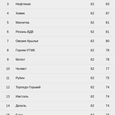
3
Нефтяник
62
93
4
Химик
62
87
5
Магнитка
62
81
6
Рязань-ВДВ
62
81
7
Омские Крылья
62
80
8
Горняк-УГМК
62
78
9
Молот
62
78
10
Челмет
62
77
11
Рубин
62
75
12
Торпедо-Горький
62
74
13
Ижсталь
62
74
14
Дизель
62
74