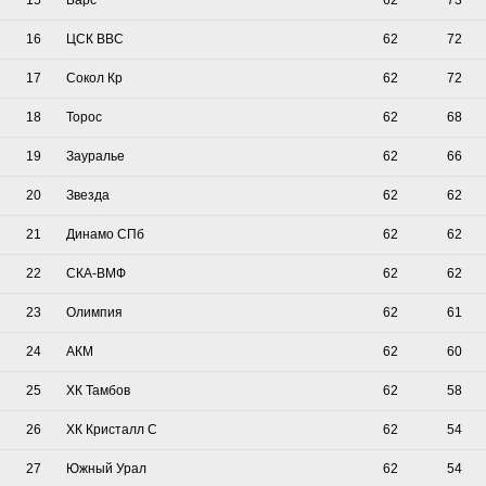
15
Барс
62
73
16
ЦСК ВВС
62
72
17
Сокол Кр
62
72
18
Торос
62
68
19
Зауралье
62
66
20
Звезда
62
62
21
Динамо СПб
62
62
22
СКА-ВМФ
62
62
23
Олимпия
62
61
24
АКМ
62
60
25
ХК Тамбов
62
58
26
ХК Кристалл С
62
54
27
Южный Урал
62
54